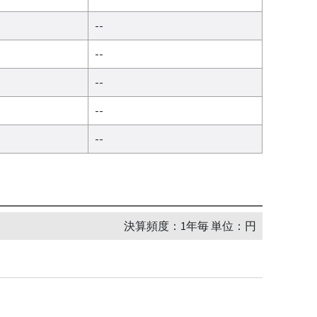
--
--
--
--
--
決算頻度：1年毎 単位：円