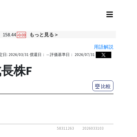
158.44
もっと見る＞
-0.03
用語解説
定日:
2026/03/31
償還日：
--
評価基準日：
2026/07/31
長株F
比較
58311263
2026033103