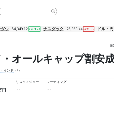
Yダウ
54,349.12
ナスダック
26,363.44
ドル・円
+263.24
-221.55
設
・オールキャップ割安成
式・インド
（F）
リスクメジャー
レーティング
--
--
万円