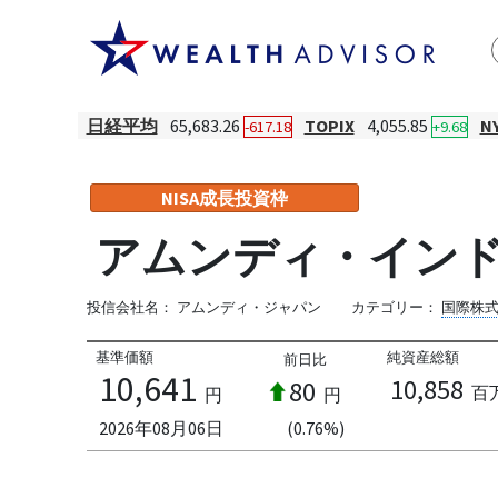
日経平均
65,683.26
TOPIX
4,055.85
N
-617.18
+9.68
NISA成長投資枠
アムンディ・インド
投信会社名：
アムンディ・ジャパン
カテゴリー：
国際株
基準価額
純資産総額
前日比
10,641
10,858
80
百
円
円
2026年08月06日
(0.76%)