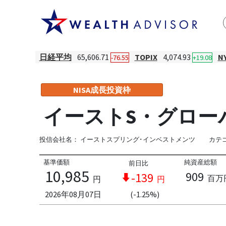
日経平均
65,606.71
TOPIX
4,074.93
N
-76.55
+19.08
NISA成長投資枠
イーストS・グロー
投信会社名：
イーストスプリング･インベストメンツ
カテ
基準価額
純資産総額
前日比
10,985
909
-139
百万
円
円
2026年08月07日
(-1.25%)