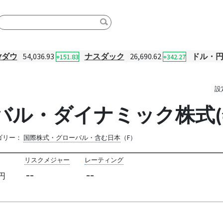
Yダウ
54,036.93
ナスダック
26,690.62
ドル・
+151.83
+342.27
設
バル・ダイナミック株式(
ゴリー：
国際株式・グローバル・含む日本
（F）
リスクメジャー
レーティング
--
--
円