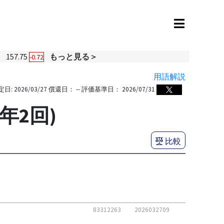
円
157.75
もっと見る＞
-0.72
用語解説
定日:
2026/03/27
償還日：
--
評価基準日：
2026/07/31
年2回)
比較
83312263
2026032709