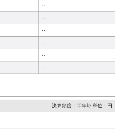
--
--
--
--
--
--
決算頻度：半年毎 単位：円