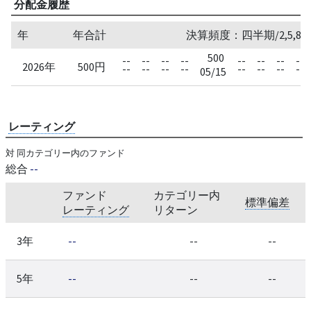
分配金履歴
年
年合計
決算頻度：四半期/2,5,8,
500
--
--
--
--
--
--
--
--
2026年
500円
--
--
--
--
--
--
--
--
05/15
レーティング
対 同カテゴリー内のファンド
総合
--
ファンド
カテゴリー内
標準偏差
レーティング
リターン
3年
--
--
--
5年
--
--
--