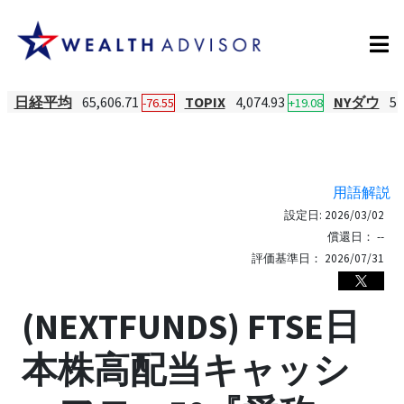
日経平均
65,606.71
TOPIX
4,074.93
NYダウ
54
-76.55
+19.08
用語解説
設定日:
2026/03/02
償還日：
--
評価基準日：
2026/07/31
(NEXTFUNDS) FTSE日
本株高配当キャッシ