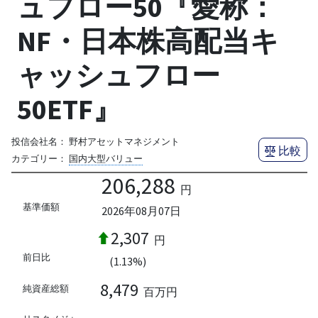
ュフロー50『愛称：
NF・日本株高配当キ
ャッシュフロー
50ETF』
投信会社名：
野村アセットマネジメント
比較
カテゴリー：
国内大型バリュー
206,288
円
基準価額
2026年08月07日
2,307
円
前日比
(1.13%)
8,479
純資産総額
百万円