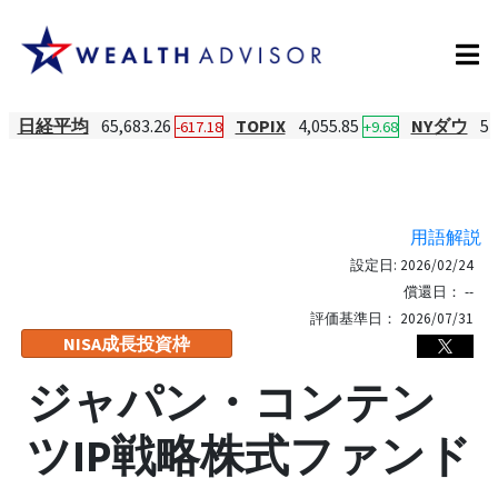
日経平均
65,683.26
TOPIX
4,055.85
NYダウ
54
-617.18
+9.68
用語解説
設定日:
2026/02/24
償還日：
--
評価基準日：
2026/07/31
NISA成長投資枠
ジャパン・コンテン
ツIP戦略株式ファンド