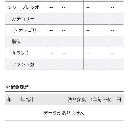
シャープレシオ
--
--
--
--
カテゴリー
--
--
--
--
+/- カテゴリー
--
--
--
--
順位
--
--
--
--
％ランク
--
--
--
--
ファンド数
--
--
--
--
分配金履歴
年
年合計
決算頻度：1年毎 単位：円
データがありません