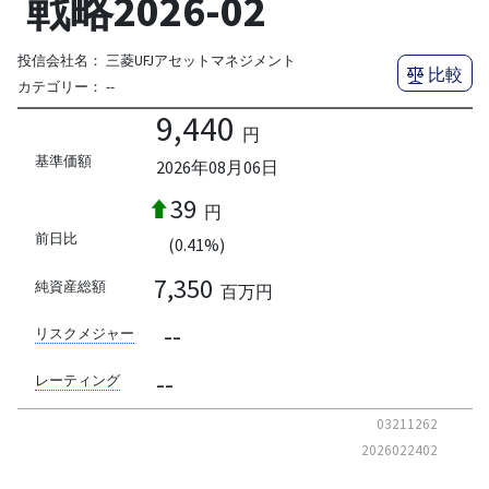
戦略2026-02
投信会社名：
三菱UFJアセットマネジメント
比較
カテゴリー：
--
9,440
円
基準価額
2026年08月06日
39
円
前日比
(0.41%)
7,350
純資産総額
百万円
--
リスクメジャー
--
レーティング
03211262
2026022402