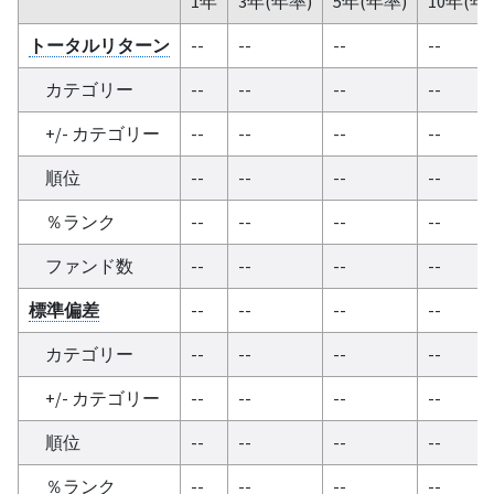
1年
3年(年率)
5年(年率)
10年(年
トータルリターン
--
--
--
--
カテゴリー
--
--
--
--
+/- カテゴリー
--
--
--
--
順位
--
--
--
--
％ランク
--
--
--
--
ファンド数
--
--
--
--
標準偏差
--
--
--
--
カテゴリー
--
--
--
--
+/- カテゴリー
--
--
--
--
順位
--
--
--
--
％ランク
--
--
--
--