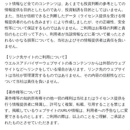
ット情報など全てのコンテンツは、あくまでも投資判断の参考としての
情報提供を目的としたものであり、投資勧誘を目的としてはいません。
また、当社が信頼できると判断したデータ（ライセンス提供を受ける情
報提供者のものも含みます）により作成しましたが、その正確性、安全
性等について保証するものではありません。ご利用はお客様の判断と責
任のもとに行って下さい。利用者が当該情報などに基づいて被ったとさ
れるいかなる損害についても、当社およびその情報提供者は責任を負い
ません。
【リンク先サイトのご利用について】
ウエルスアドバイザーウェブサイトの各コンテンツからは外部のウェブ
サイトなどへリンクをしている場合があります。リンク先のウェブサイ
トは当社が管理運営するものではありません。その内容の信頼性などに
ついて当社は責任を負いません。
【著作権等について】
著作権等の知的所有権その他一切の権利は当社またはライセンス提供を
行う情報提供者に帰属し、許可なく複製、転載、引用することを禁じま
す。掲載しているウェブサイトのURLや情報は、利用者への予告なしに変
更できるものとします。ご利用の際は、以上のことをご理解、ご承諾さ
れたものとさせていただきます。