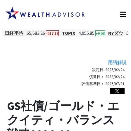
日経平均
65,683.26
TOPIX
4,055.85
NYダウ
54
-617.18
+9.68
用語解説
設定日:
2026/02/24
償還日：
2033/02/24
評価基準日：
2026/07/31
GS社債/ゴールド・エ
クイティ・バランス