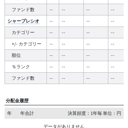
ファンド数
--
--
--
--
シャープレシオ
--
--
--
--
カテゴリー
--
--
--
--
+/- カテゴリー
--
--
--
--
順位
--
--
--
--
％ランク
--
--
--
--
ファンド数
--
--
--
--
分配金履歴
年
年合計
決算頻度：1年毎 単位：円
データがありません