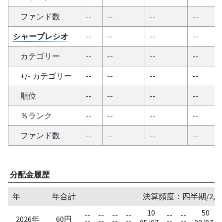
ファンド数
--
--
--
--
シャープレシオ
--
--
--
--
カテゴリー
--
--
--
--
+/- カテゴリー
--
--
--
--
順位
--
--
--
--
％ランク
--
--
--
--
ファンド数
--
--
--
--
分配金履歴
年
年合計
決算頻度：四半期/2,5,
10
50
--
--
--
--
--
--
2026年
60円
--
--
--
--
--
--