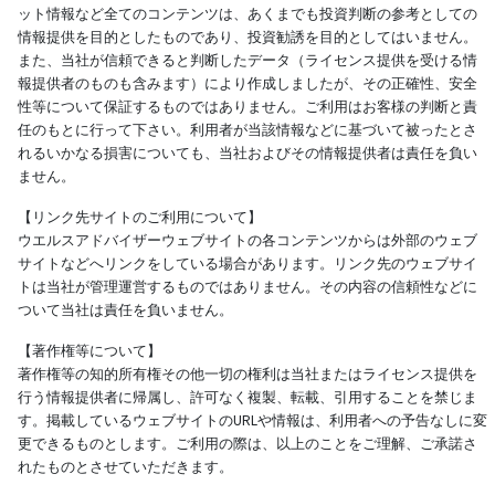
ット情報など全てのコンテンツは、あくまでも投資判断の参考としての
情報提供を目的としたものであり、投資勧誘を目的としてはいません。
また、当社が信頼できると判断したデータ（ライセンス提供を受ける情
報提供者のものも含みます）により作成しましたが、その正確性、安全
性等について保証するものではありません。ご利用はお客様の判断と責
任のもとに行って下さい。利用者が当該情報などに基づいて被ったとさ
れるいかなる損害についても、当社およびその情報提供者は責任を負い
ません。
【リンク先サイトのご利用について】
ウエルスアドバイザーウェブサイトの各コンテンツからは外部のウェブ
サイトなどへリンクをしている場合があります。リンク先のウェブサイ
トは当社が管理運営するものではありません。その内容の信頼性などに
ついて当社は責任を負いません。
【著作権等について】
著作権等の知的所有権その他一切の権利は当社またはライセンス提供を
行う情報提供者に帰属し、許可なく複製、転載、引用することを禁じま
す。掲載しているウェブサイトのURLや情報は、利用者への予告なしに変
更できるものとします。ご利用の際は、以上のことをご理解、ご承諾さ
れたものとさせていただきます。