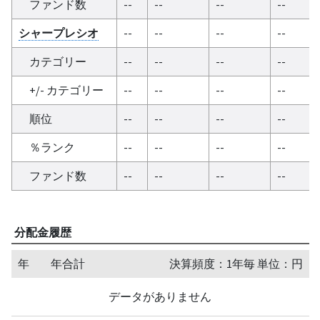
ファンド数
--
--
--
--
シャープレシオ
--
--
--
--
カテゴリー
--
--
--
--
+/- カテゴリー
--
--
--
--
順位
--
--
--
--
％ランク
--
--
--
--
ファンド数
--
--
--
--
分配金履歴
年
年合計
決算頻度：1年毎 単位：円
データがありません