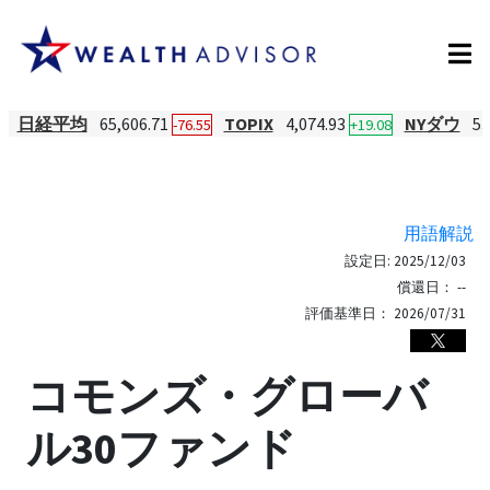
日経平均
65,606.71
TOPIX
4,074.93
NYダウ
53
-76.55
+19.08
用語解説
設定日:
2025/12/03
償還日：
--
評価基準日：
2026/07/31
コモンズ・グローバ
ル30ファンド