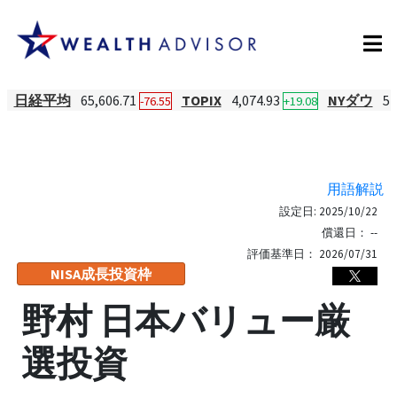
日経平均
65,606.71
TOPIX
4,074.93
NYダウ
54
-76.55
+19.08
用語解説
設定日:
2025/10/22
償還日：
--
評価基準日：
2026/07/31
NISA成長投資枠
野村 日本バリュー厳
選投資