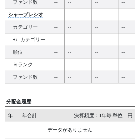
ファンド数
--
--
--
--
シャープレシオ
--
--
--
--
カテゴリー
--
--
--
--
+/- カテゴリー
--
--
--
--
順位
--
--
--
--
％ランク
--
--
--
--
ファンド数
--
--
--
--
分配金履歴
年
年合計
決算頻度：1年毎 単位：円
データがありません