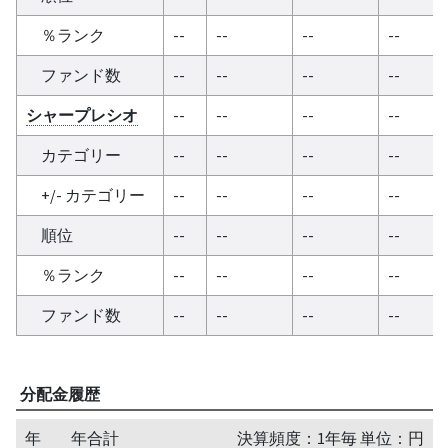
％ランク
--
--
--
--
ファンド数
--
--
--
--
シャープレシオ
--
--
--
--
カテゴリー
--
--
--
--
+/- カテゴリー
--
--
--
--
順位
--
--
--
--
％ランク
--
--
--
--
ファンド数
--
--
--
--
分配金履歴
年
年合計
決算頻度：1年毎 単位：円