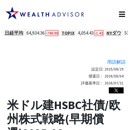
日経平均
64,934.36
TOPIX
4,054.43
NYダウ
53
-748.90
-1.42
用語解説
設定日:
2025/08/29
償還日：
2026/08/04
評価基準日：
2026/07/31
米ドル建HSBC社債/欧
州株式戦略(早期償