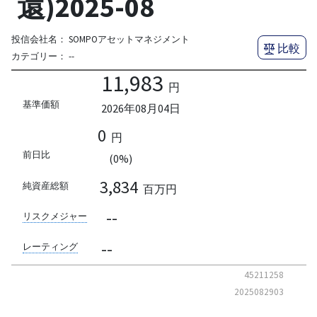
還)2025-08
投信会社名：
SOMPOアセットマネジメント
比較
カテゴリー：
--
11,983
円
基準価額
2026年08月04日
0
円
前日比
(0%)
3,834
純資産総額
百万円
--
リスクメジャー
--
レーティング
45211258
2025082903