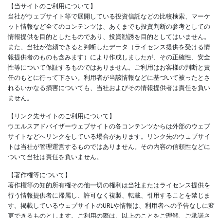
【当サイトのご利用について】
当社がウェブサイト等で展開している投資信託などの比較検索、マーケ
ット情報など全てのコンテンツは、あくまでも投資判断の参考としての
情報提供を目的としたものであり、投資勧誘を目的としてはいません。
また、当社が信頼できると判断したデータ（ライセンス提供を受ける情
報提供者のものも含みます）により作成しましたが、その正確性、安全
性等について保証するものではありません。ご利用はお客様の判断と責
任のもとに行って下さい。利用者が当該情報などに基づいて被ったとさ
れるいかなる損害についても、当社およびその情報提供者は責任を負い
ません。
【リンク先サイトのご利用について】
ウエルスアドバイザーウェブサイトの各コンテンツからは外部のウェブ
サイトなどへリンクをしている場合があります。リンク先のウェブサイ
トは当社が管理運営するものではありません。その内容の信頼性などに
ついて当社は責任を負いません。
【著作権等について】
著作権等の知的所有権その他一切の権利は当社またはライセンス提供を
行う情報提供者に帰属し、許可なく複製、転載、引用することを禁じま
す。掲載しているウェブサイトのURLや情報は、利用者への予告なしに変
更できるものとします。ご利用の際は、以上のことをご理解、ご承諾さ