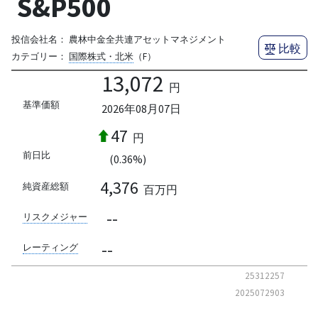
S&P500
投信会社名：
農林中金全共連アセットマネジメント
比較
カテゴリー：
国際株式・北米
（F）
13,072
円
基準価額
2026年08月07日
47
円
前日比
(0.36%)
4,376
純資産総額
百万円
--
リスクメジャー
--
レーティング
25312257
2025072903