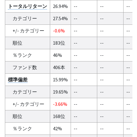
トータルリターン
26.94%
--
--
--
カテゴリー
27.54%
--
--
--
+/- カテゴリー
-0.6%
--
--
--
順位
183位
--
--
--
％ランク
46%
--
--
--
ファンド数
406本
--
--
--
標準偏差
15.99%
--
--
--
カテゴリー
19.65%
--
--
--
+/- カテゴリー
-3.66%
--
--
--
順位
168位
--
--
--
％ランク
42%
--
--
--