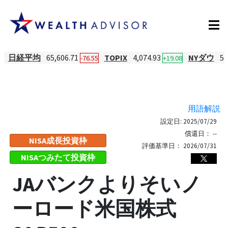
日経平均
65,606.71
TOPIX
4,074.93
NYダウ
53
-76.55
+19.08
用語解説
設定日:
2025/07/29
償還日：
--
NISA成長投資枠
評価基準日：
2026/07/31
NISAつみたて投資枠
JAバンクよりそいノ
ーロード米国株式