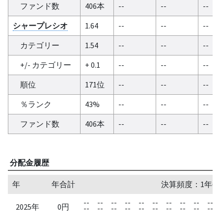
ファンド数
406本
--
--
--
シャープレシオ
1.64
--
--
--
カテゴリー
1.54
--
--
--
+/- カテゴリー
+ 0.1
--
--
--
順位
171位
--
--
--
％ランク
43%
--
--
--
ファンド数
406本
--
--
--
分配金履歴
年
年合計
決算頻度：1年毎
--
--
--
--
--
--
--
--
--
--
2025年
0円
--
--
--
--
--
--
--
--
--
--