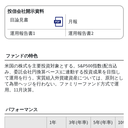
投信会社開示資料
目論見書
月報
運用報告書1
運用報告書2
ファンドの特色
米国の株式を主要投資対象とする。S&P500指数(配当込
み、委託会社円換算ベース)に連動する投資成果を目指し
て運用を行う。実質組入外貨建資産については、原則とし
て為替ヘッジを行わない。ファミリーファンド方式で運
用。11月決算。
パフォーマンス
1年
3年(年率)
5年(年率)
10年