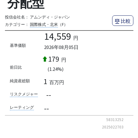
分配型
投信会社名：
アムンディ・ジャパン
比較
カテゴリー：
国際株式・北米
（F）
14,559
円
基準価額
2026年08月05日
179
円
前日比
(1.24%)
1
純資産総額
百万円
--
リスクメジャー
--
レーティング
58313252
2025022703