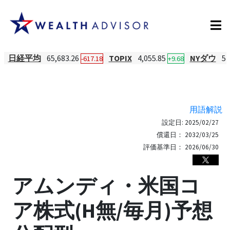
日経平均
65,683.26
TOPIX
4,055.85
NYダウ
54
-617.18
+9.68
用語解説
設定日:
2025/02/27
償還日：
2032/03/25
評価基準日：
2026/06/30
アムンディ・米国コ
ア株式(H無/毎月)予想