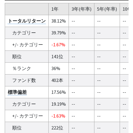
1年
3年(年率)
5年(年率)
10年
トータルリターン
38.12%
--
--
--
カテゴリー
39.79%
--
--
--
+/- カテゴリー
-1.67%
--
--
--
順位
141位
--
--
--
％ランク
36%
--
--
--
ファンド数
402本
--
--
--
標準偏差
17.56%
--
--
--
カテゴリー
19.19%
--
--
--
+/- カテゴリー
-1.63%
--
--
--
順位
222位
--
--
--