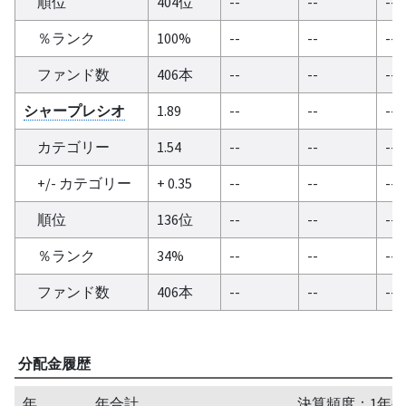
順位
404位
--
--
--
％ランク
100%
--
--
--
ファンド数
406本
--
--
--
シャープレシオ
1.89
--
--
--
カテゴリー
1.54
--
--
--
+/- カテゴリー
+ 0.35
--
--
--
順位
136位
--
--
--
％ランク
34%
--
--
--
ファンド数
406本
--
--
--
分配金履歴
年
年合計
決算頻度：1年毎