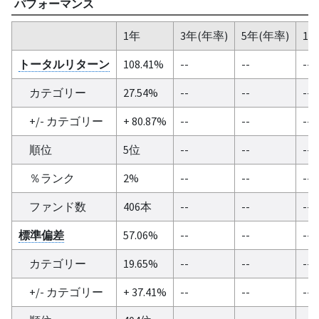
パフォーマンス
1年
3年(年率)
5年(年率)
10
トータルリターン
108.41%
--
--
--
カテゴリー
27.54%
--
--
--
+/- カテゴリー
+ 80.87%
--
--
--
順位
5位
--
--
--
％ランク
2%
--
--
--
ファンド数
406本
--
--
--
標準偏差
57.06%
--
--
--
カテゴリー
19.65%
--
--
--
+/- カテゴリー
+ 37.41%
--
--
--