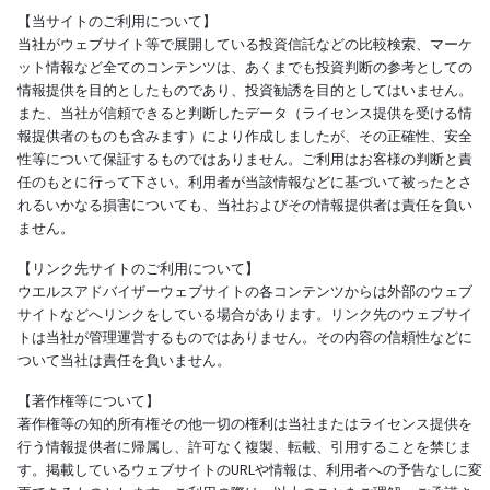
【当サイトのご利用について】
当社がウェブサイト等で展開している投資信託などの比較検索、マーケ
ット情報など全てのコンテンツは、あくまでも投資判断の参考としての
情報提供を目的としたものであり、投資勧誘を目的としてはいません。
また、当社が信頼できると判断したデータ（ライセンス提供を受ける情
報提供者のものも含みます）により作成しましたが、その正確性、安全
性等について保証するものではありません。ご利用はお客様の判断と責
任のもとに行って下さい。利用者が当該情報などに基づいて被ったとさ
れるいかなる損害についても、当社およびその情報提供者は責任を負い
ません。
【リンク先サイトのご利用について】
ウエルスアドバイザーウェブサイトの各コンテンツからは外部のウェブ
サイトなどへリンクをしている場合があります。リンク先のウェブサイ
トは当社が管理運営するものではありません。その内容の信頼性などに
ついて当社は責任を負いません。
【著作権等について】
著作権等の知的所有権その他一切の権利は当社またはライセンス提供を
行う情報提供者に帰属し、許可なく複製、転載、引用することを禁じま
す。掲載しているウェブサイトのURLや情報は、利用者への予告なしに変