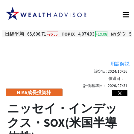
日経平均
65,606.71
TOPIX
4,074.93
NYダウ
54
-76.55
+19.08
用語解説
設定日:
2024/10/16
償還日：
--
評価基準日：
2026/07/31
NISA成長投資枠
ニッセイ・インデッ
クス・SOX(米国半導