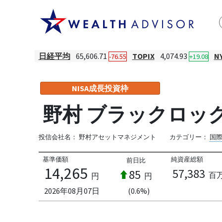
日経平均
65,606.71
TOPIX
4,074.93
N
-76.55
+19.08
NISA成長投資枠
野村 ブラックロッ
投信会社名：
野村アセットマネジメント
カテゴリー：
国
基準価額
純資産総額
前日比
14,265
57,383
85
百
円
円
2026年08月07日
(0.6%)