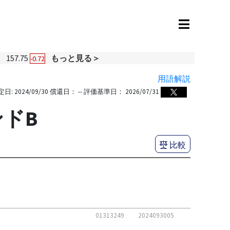
円
157.75
もっと見る＞
-0.72
用語解説
定日:
2024/09/30
償還日：
--
評価基準日：
2026/07/31
ドB
比較
01313249
2024093005