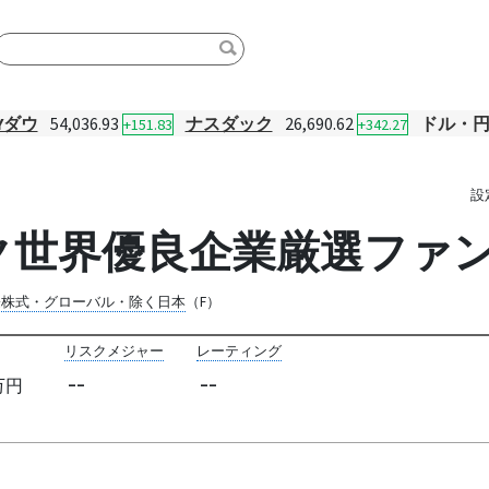
Yダウ
54,036.93
ナスダック
26,690.62
ドル・
+151.83
+342.27
設
ク世界優良企業厳選ファン
際株式・グローバル・除く日本
（F）
リスクメジャー
レーティング
--
--
万円