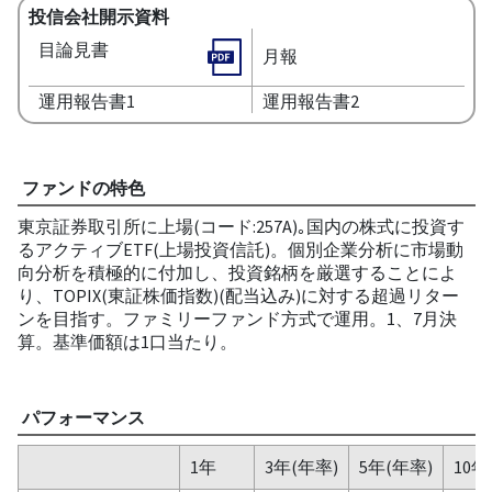
投信会社開示資料
目論見書
月報
運用報告書1
運用報告書2
ファンドの特色
東京証券取引所に上場(コード:257A)｡国内の株式に投資す
るアクティブETF(上場投資信託)。個別企業分析に市場動
向分析を積極的に付加し、投資銘柄を厳選することによ
り、TOPIX(東証株価指数)(配当込み)に対する超過リター
ンを目指す。ファミリーファンド方式で運用。1、7月決
算。基準価額は1口当たり。
パフォーマンス
1年
3年(年率)
5年(年率)
10年