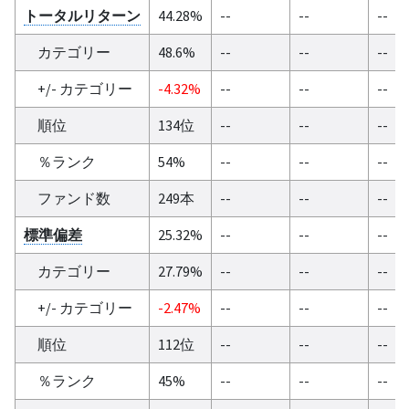
トータルリターン
44.28%
--
--
--
カテゴリー
48.6%
--
--
--
+/- カテゴリー
-4.32%
--
--
--
順位
134位
--
--
--
％ランク
54%
--
--
--
ファンド数
249本
--
--
--
標準偏差
25.32%
--
--
--
カテゴリー
27.79%
--
--
--
+/- カテゴリー
-2.47%
--
--
--
順位
112位
--
--
--
％ランク
45%
--
--
--