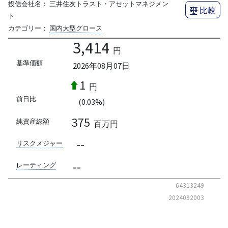
投信会社名：
三井住友トラスト・アセットマネジメン
比較
ト
カテゴリー：
国内大型グロース
3,414
円
基準価額
2026年08月07日
1
円
前日比
(0.03%)
375
純資産総額
百万円
--
リスクメジャー
--
レーティング
64313249
2024092003