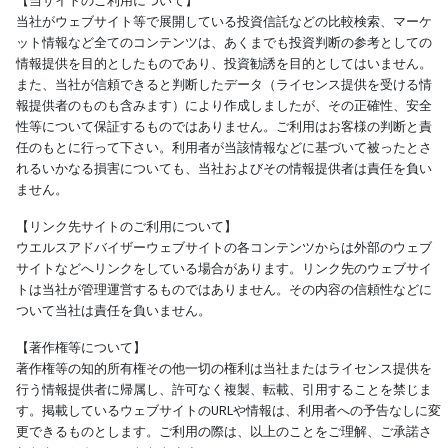
【当サイトのご利用について】
当社がウェブサイト等で展開している投資信託などの比較検索、マーケ
ット情報など全てのコンテンツは、あくまでも投資判断の参考としての
情報提供を目的としたものであり、投資勧誘を目的としてはいません。
また、当社が信頼できると判断したデータ（ライセンス提供を受ける情
報提供者のものも含みます）により作成しましたが、その正確性、安全
性等について保証するものではありません。ご利用はお客様の判断と責
任のもとに行って下さい。利用者が当該情報などに基づいて被ったとさ
れるいかなる損害についても、当社およびその情報提供者は責任を負い
ません。
【リンク先サイトのご利用について】
ウエルスアドバイザーウェブサイトの各コンテンツからは外部のウェブ
サイトなどへリンクをしている場合があります。リンク先のウェブサイ
トは当社が管理運営するものではありません。その内容の信頼性などに
ついて当社は責任を負いません。
【著作権等について】
著作権等の知的所有権その他一切の権利は当社またはライセンス提供を
行う情報提供者に帰属し、許可なく複製、転載、引用することを禁じま
す。掲載しているウェブサイトのURLや情報は、利用者への予告なしに変
更できるものとします。ご利用の際は、以上のことをご理解、ご承諾さ