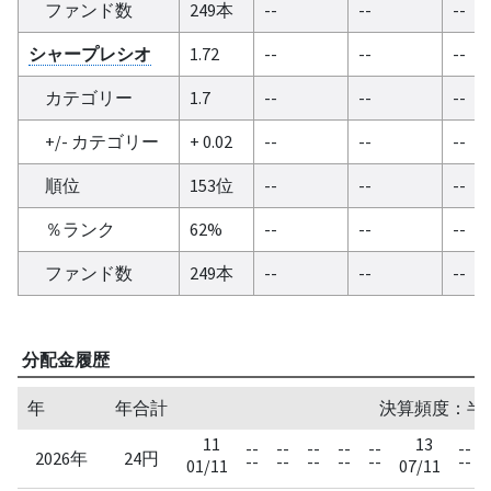
ファンド数
249本
--
--
--
シャープレシオ
1.72
--
--
--
カテゴリー
1.7
--
--
--
+/- カテゴリー
+ 0.02
--
--
--
順位
153位
--
--
--
％ランク
62%
--
--
--
ファンド数
249本
--
--
--
分配金履歴
年
年合計
決算頻度：半
11
13
--
--
--
--
--
--
2026年
24円
--
--
--
--
--
--
01/11
07/11