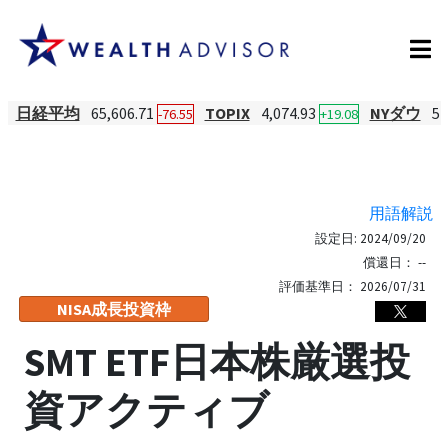
日経平均
65,606.71
TOPIX
4,074.93
NYダウ
54
-76.55
+19.08
用語解説
設定日:
2024/09/20
償還日：
--
評価基準日：
2026/07/31
NISA成長投資枠
SMT ETF日本株厳選投
資アクティブ