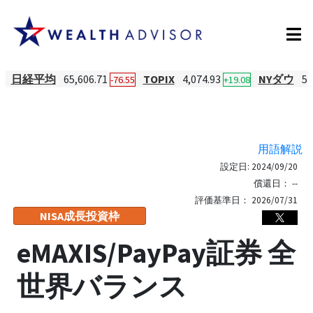
日経平均
65,606.71
TOPIX
4,074.93
NYダウ
54
-76.55
+19.08
用語解説
設定日:
2024/09/20
償還日：
--
評価基準日：
2026/07/31
NISA成長投資枠
eMAXIS/PayPay証券 全
世界バランス