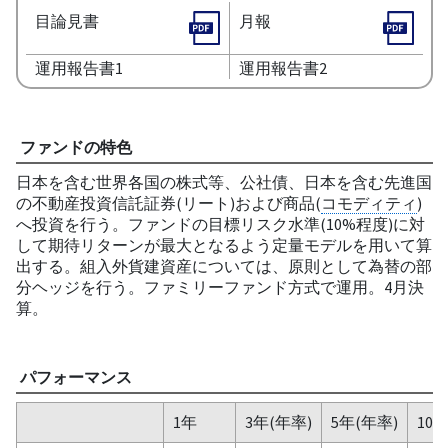
目論見書
月報
運用報告書1
運用報告書2
ファンドの特色
日本を含む世界各国の株式等、公社債、日本を含む先進国
の不動産投資信託証券(リート)および商品(
コモディティ
)
へ投資を行う。ファンドの目標リスク水準(10%程度)に対
して期待リターンが最大となるよう定量モデルを用いて算
出する。組入外貨建資産については、原則として為替の部
分ヘッジを行う。ファミリーファンド方式で運用。4月決
算。
パフォーマンス
1年
3年(年率)
5年(年率)
10