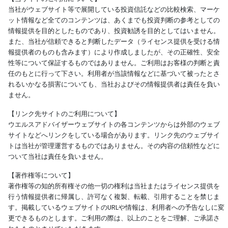
当社がウェブサイト等で展開している投資信託などの比較検索、マーケ
ット情報など全てのコンテンツは、あくまでも投資判断の参考としての
情報提供を目的としたものであり、投資勧誘を目的としてはいません。
また、当社が信頼できると判断したデータ（ライセンス提供を受ける情
報提供者のものも含みます）により作成しましたが、その正確性、安全
性等について保証するものではありません。ご利用はお客様の判断と責
任のもとに行って下さい。利用者が当該情報などに基づいて被ったとさ
れるいかなる損害についても、当社およびその情報提供者は責任を負い
ません。
【リンク先サイトのご利用について】
ウエルスアドバイザーウェブサイトの各コンテンツからは外部のウェブ
サイトなどへリンクをしている場合があります。リンク先のウェブサイ
トは当社が管理運営するものではありません。その内容の信頼性などに
ついて当社は責任を負いません。
【著作権等について】
著作権等の知的所有権その他一切の権利は当社またはライセンス提供を
行う情報提供者に帰属し、許可なく複製、転載、引用することを禁じま
す。掲載しているウェブサイトのURLや情報は、利用者への予告なしに変
更できるものとします。ご利用の際は、以上のことをご理解、ご承諾さ