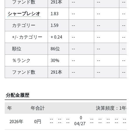
ファンド数
291本
--
--
--
シャープレシオ
1.83
--
--
--
カテゴリー
1.59
--
--
--
+/- カテゴリー
+ 0.24
--
--
--
順位
86位
--
--
--
％ランク
30%
--
--
--
ファンド数
291本
--
--
--
分配金履歴
年
年合計
決算頻度：1年毎
0
--
--
--
--
--
--
--
--
2026年
0円
--
--
--
--
--
--
--
--
04/27