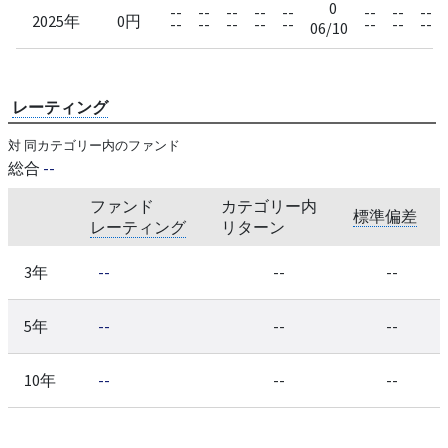
0
--
--
--
--
--
--
--
--
2025年
0円
--
--
--
--
--
--
--
--
06/10
レーティング
対 同カテゴリー内のファンド
総合
--
ファンド
カテゴリー内
標準偏差
レーティング
リターン
3年
--
--
--
5年
--
--
--
10年
--
--
--