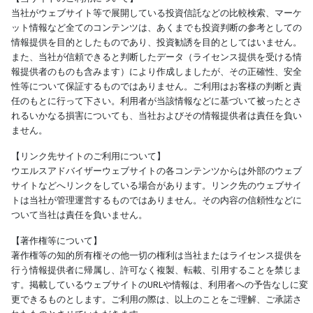
当社がウェブサイト等で展開している投資信託などの比較検索、マーケ
ット情報など全てのコンテンツは、あくまでも投資判断の参考としての
情報提供を目的としたものであり、投資勧誘を目的としてはいません。
また、当社が信頼できると判断したデータ（ライセンス提供を受ける情
報提供者のものも含みます）により作成しましたが、その正確性、安全
性等について保証するものではありません。ご利用はお客様の判断と責
任のもとに行って下さい。利用者が当該情報などに基づいて被ったとさ
れるいかなる損害についても、当社およびその情報提供者は責任を負い
ません。
【リンク先サイトのご利用について】
ウエルスアドバイザーウェブサイトの各コンテンツからは外部のウェブ
サイトなどへリンクをしている場合があります。リンク先のウェブサイ
トは当社が管理運営するものではありません。その内容の信頼性などに
ついて当社は責任を負いません。
【著作権等について】
著作権等の知的所有権その他一切の権利は当社またはライセンス提供を
行う情報提供者に帰属し、許可なく複製、転載、引用することを禁じま
す。掲載しているウェブサイトのURLや情報は、利用者への予告なしに変
更できるものとします。ご利用の際は、以上のことをご理解、ご承諾さ