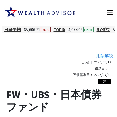
日経平均
65,606.71
TOPIX
4,074.93
NYダウ
54
-76.55
+19.08
用語解説
設定日:
2024/09/13
償還日：
--
評価基準日：
2026/07/31
FW・UBS・日本債券
ファンド