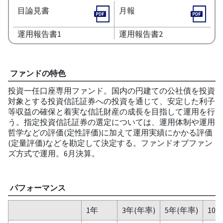
目論見書
月報
運用報告書1
運用報告書2
ファンドの特色
投資一任口座専用ファンド。国内の円建ての公社債を投資
対象とする投資信託証券への投資を通じて、安定した利子
等収益の確保と着実な信託財産の成長を目指して運用を行
う。指定投資信託証券の選定については、運用体制や運用
哲学などの評価(定性評価)に加えて運用実績にかかる評価
(定量評価)などを勘定して決定する。ファンドオブファン
ズ方式で運用。6月決算。
パフォーマンス
1年
3年(年率)
5年(年率)
10