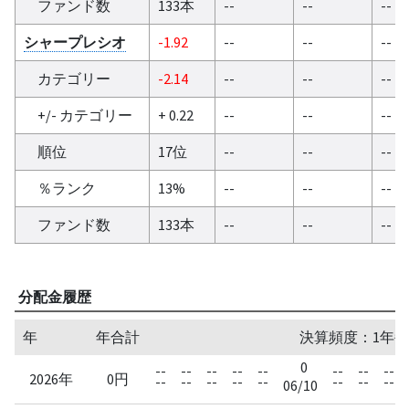
ファンド数
133本
--
--
--
シャープレシオ
-1.92
--
--
--
カテゴリー
-2.14
--
--
--
+/- カテゴリー
+ 0.22
--
--
--
順位
17位
--
--
--
％ランク
13%
--
--
--
ファンド数
133本
--
--
--
分配金履歴
年
年合計
決算頻度：1年毎
0
--
--
--
--
--
--
--
--
2026年
0円
--
--
--
--
--
--
--
--
06/10