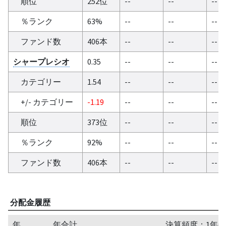
順位
252位
--
--
--
％ランク
63%
--
--
--
ファンド数
406本
--
--
--
シャープレシオ
0.35
--
--
--
カテゴリー
1.54
--
--
--
+/- カテゴリー
-1.19
--
--
--
順位
373位
--
--
--
％ランク
92%
--
--
--
ファンド数
406本
--
--
--
分配金履歴
年
年合計
決算頻度：1年毎