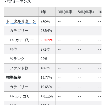
パフォーマンス
1年
3年(年率)
5年(年率)
10
トータルリターン
7.65%
--
--
--
カテゴリー
27.54%
--
--
--
+/- カテゴリー
-19.89%
--
--
--
順位
371位
--
--
--
％ランク
92%
--
--
--
ファンド数
406本
--
--
--
標準偏差
19.77%
--
--
--
カテゴリー
19.65%
--
--
--
+/- カテゴリー
+ 0.12%
--
--
--