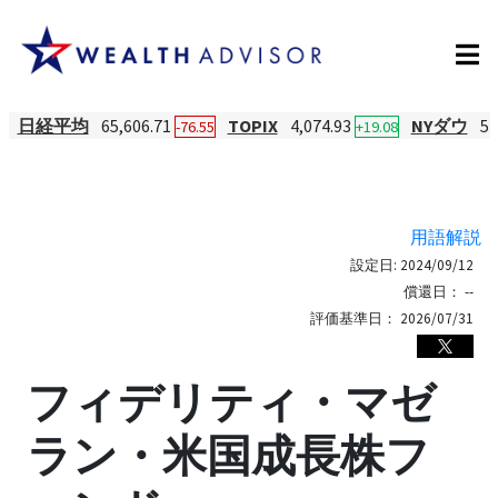
日経平均
65,606.71
TOPIX
4,074.93
NYダウ
54
-76.55
+19.08
用語解説
設定日:
2024/09/12
償還日：
--
評価基準日：
2026/07/31
フィデリティ・マゼ
ラン・米国成長株フ