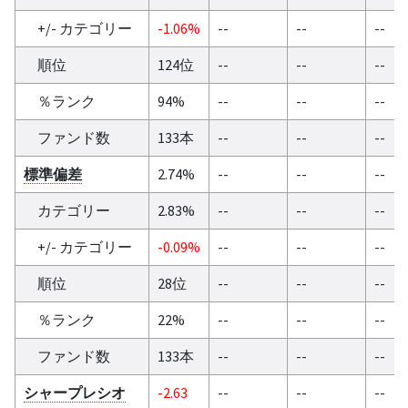
+/- カテゴリー
-1.06%
--
--
--
順位
124位
--
--
--
％ランク
94%
--
--
--
ファンド数
133本
--
--
--
標準偏差
2.74%
--
--
--
カテゴリー
2.83%
--
--
--
+/- カテゴリー
-0.09%
--
--
--
順位
28位
--
--
--
％ランク
22%
--
--
--
ファンド数
133本
--
--
--
シャープレシオ
-2.63
--
--
--