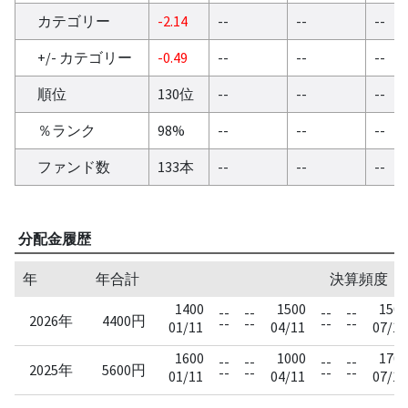
カテゴリー
-2.14
--
--
--
+/- カテゴリー
-0.49
--
--
--
順位
130位
--
--
--
％ランク
98%
--
--
--
ファンド数
133本
--
--
--
分配金履歴
年
年合計
決算頻度：四半
1400
1500
1500
--
--
--
--
2026年
4400円
--
--
--
--
01/11
04/11
07/11
1600
1000
1700
--
--
--
--
2025年
5600円
--
--
--
--
01/11
04/11
07/11