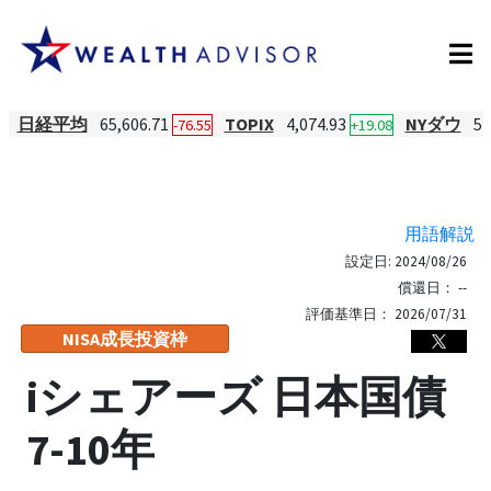
日経平均
65,606.71
TOPIX
4,074.93
NYダウ
54
-76.55
+19.08
用語解説
設定日:
2024/08/26
償還日：
--
評価基準日：
2026/07/31
NISA成長投資枠
iシェアーズ 日本国債
7-10年