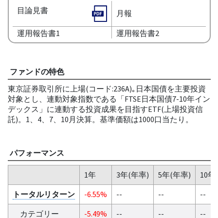
目論見書
月報
運用報告書1
運用報告書2
ファンドの特色
東京証券取引所に上場(コード:236A)｡日本国債を主要投資
対象とし、連動対象指数である「FTSE日本国債7-10年イン
デックス」に連動する投資成果を目指すETF(上場投資信
託)。1、4、7、10月決算。基準価額は1000口当たり。
パフォーマンス
1年
3年(年率)
5年(年率)
10年
トータルリターン
-6.55%
--
--
--
カテゴリー
-5.49%
--
--
--