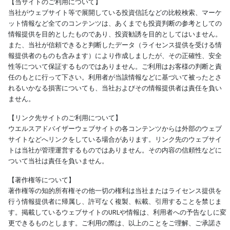
【当サイトのご利用について】
当社がウェブサイト等で展開している投資信託などの比較検索、マーケ
ット情報など全てのコンテンツは、あくまでも投資判断の参考としての
情報提供を目的としたものであり、投資勧誘を目的としてはいません。
また、当社が信頼できると判断したデータ（ライセンス提供を受ける情
報提供者のものも含みます）により作成しましたが、その正確性、安全
性等について保証するものではありません。ご利用はお客様の判断と責
任のもとに行って下さい。利用者が当該情報などに基づいて被ったとさ
れるいかなる損害についても、当社およびその情報提供者は責任を負い
ません。
【リンク先サイトのご利用について】
ウエルスアドバイザーウェブサイトの各コンテンツからは外部のウェブ
サイトなどへリンクをしている場合があります。リンク先のウェブサイ
トは当社が管理運営するものではありません。その内容の信頼性などに
ついて当社は責任を負いません。
【著作権等について】
著作権等の知的所有権その他一切の権利は当社またはライセンス提供を
行う情報提供者に帰属し、許可なく複製、転載、引用することを禁じま
す。掲載しているウェブサイトのURLや情報は、利用者への予告なしに変
更できるものとします。ご利用の際は、以上のことをご理解、ご承諾さ