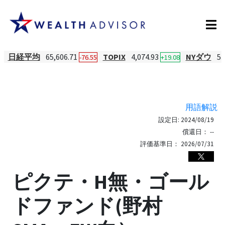
日経平均
65,606.71
TOPIX
4,074.93
NYダウ
53
-76.55
+19.08
用語解説
設定日:
2024/08/19
償還日：
--
評価基準日：
2026/07/31
ピクテ・H無・ゴール
ドファンド(野村