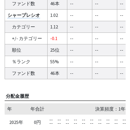
ファンド数
46本
--
--
--
シャープレシオ
1.02
--
--
--
カテゴリー
1.12
--
--
--
+/- カテゴリー
-0.1
--
--
--
順位
25位
--
--
--
％ランク
55%
--
--
--
ファンド数
46本
--
--
--
分配金履歴
年
年合計
決算頻度：1年毎
--
--
--
--
--
--
--
--
--
--
2025年
0円
--
--
--
--
--
--
--
--
--
--