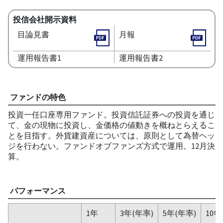
投信会社開示資料
目論見書
月報
運用報告書1
運用報告書2
ファンドの特色
投資一任口座専用ファンド。投資信託証券への投資を通じ
て、金の現物に投資し、金価格の値動きを概ねとらえるこ
とを目指す。外貨建資産については、原則として為替ヘッ
ジを行わない。ファンドオブファンズ方式で運用。12月決
算。
パフォーマンス
1年
3年(年率)
5年(年率)
10年