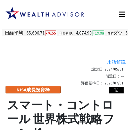
日経平均
65,606.71
TOPIX
4,074.93
NYダウ
53
-76.55
+19.08
用語解説
設定日:
2024/05/31
償還日：
--
評価基準日：
2026/07/31
NISA成長投資枠
スマート・コントロ
ール 世界株式戦略フ