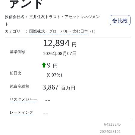
ァンド
投信会社名：
三井住友トラスト・アセットマネジメン
比較
ト
カテゴリー：
国際株式・グローバル・含む日本
（F）
12,894
円
基準価額
2026年08月07日
9
円
前日比
(0.07%)
3,867
純資産総額
百万円
--
リスクメジャー
--
レーティング
64312245
2024053101