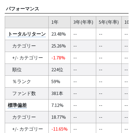
パフォーマンス
1年
3年(年率)
5年(年率)
10
トータルリターン
23.48%
--
--
--
カテゴリー
25.26%
--
--
--
+/- カテゴリー
-1.78%
--
--
--
順位
224位
--
--
--
％ランク
59%
--
--
--
ファンド数
381本
--
--
--
標準偏差
7.12%
--
--
--
カテゴリー
18.77%
--
--
--
+/- カテゴリー
-11.65%
--
--
--