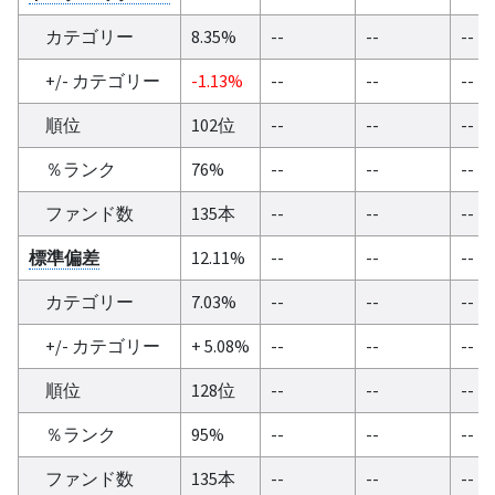
カテゴリー
8.35%
--
--
--
+/- カテゴリー
-1.13%
--
--
--
順位
102位
--
--
--
％ランク
76%
--
--
--
ファンド数
135本
--
--
--
標準偏差
12.11%
--
--
--
カテゴリー
7.03%
--
--
--
+/- カテゴリー
+ 5.08%
--
--
--
順位
128位
--
--
--
％ランク
95%
--
--
--
ファンド数
135本
--
--
--