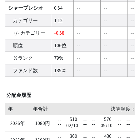
シャープレシオ
0.54
--
--
--
カテゴリー
1.12
--
--
--
+/- カテゴリー
-0.58
--
--
--
順位
106位
--
--
--
％ランク
79%
--
--
--
ファンド数
135本
--
--
--
分配金履歴
年
年合計
決算頻度：四半期
510
570
--
--
--
--
--
2026年
1080円
--
--
--
--
--
02/10
05/10
360
430
--
--
--
--
--
2025年
1580円