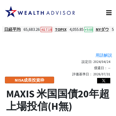
日経平均
65,683.26
TOPIX
4,055.85
NYダウ
53
-617.18
+9.68
用語解説
設定日:
2024/04/24
償還日：
--
評価基準日：
2026/07/31
NISA成長投資枠
MAXIS 米国国債20年超
上場投信(H無)