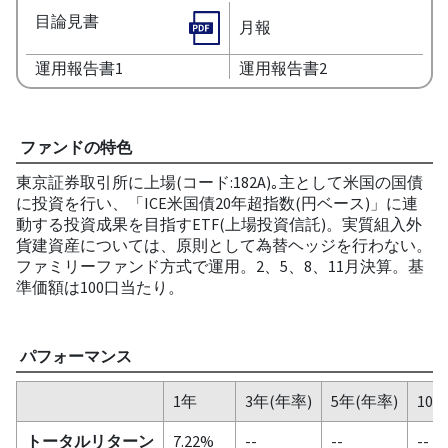
目論見書
月報
運用報告書1
運用報告書2
ファンドの特色
東京証券取引所に上場(コード:182A)｡主として米国の国債
に投資を行い、「ICE米国債20年超指数(円ベース)」に連
動する投資成果を目指すETF(上場投資信託)。実質組入外
貨建資産については、原則として為替ヘッジを行わない。
ファミリーファンド方式で運用。2、5、8、11月決算。基
準価額は100口当たり。
パフォーマンス
1年
3年(年率)
5年(年率)
10
トータルリターン
7.22%
--
--
--