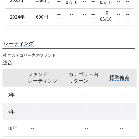
--
--
--
--
--
02/10
05/10
08
0
--
--
--
--
--
--
2024年
690円
--
--
--
--
--
--
05/10
08
レーティング
対 同カテゴリー内のファンド
総合
--
ファンド
カテゴリー内
標準偏差
レーティング
リターン
3年
--
--
--
5年
--
--
--
10年
--
--
--