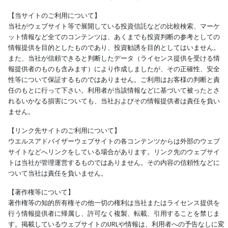
【当サイトのご利用について】
当社がウェブサイト等で展開している投資信託などの比較検索、マーケ
ット情報など全てのコンテンツは、あくまでも投資判断の参考としての
情報提供を目的としたものであり、投資勧誘を目的としてはいません。
また、当社が信頼できると判断したデータ（ライセンス提供を受ける情
報提供者のものも含みます）により作成しましたが、その正確性、安全
性等について保証するものではありません。ご利用はお客様の判断と責
任のもとに行って下さい。利用者が当該情報などに基づいて被ったとさ
れるいかなる損害についても、当社およびその情報提供者は責任を負い
ません。
【リンク先サイトのご利用について】
ウエルスアドバイザーウェブサイトの各コンテンツからは外部のウェブ
サイトなどへリンクをしている場合があります。リンク先のウェブサイ
トは当社が管理運営するものではありません。その内容の信頼性などに
ついて当社は責任を負いません。
【著作権等について】
著作権等の知的所有権その他一切の権利は当社またはライセンス提供を
行う情報提供者に帰属し、許可なく複製、転載、引用することを禁じま
す。掲載しているウェブサイトのURLや情報は、利用者への予告なしに変