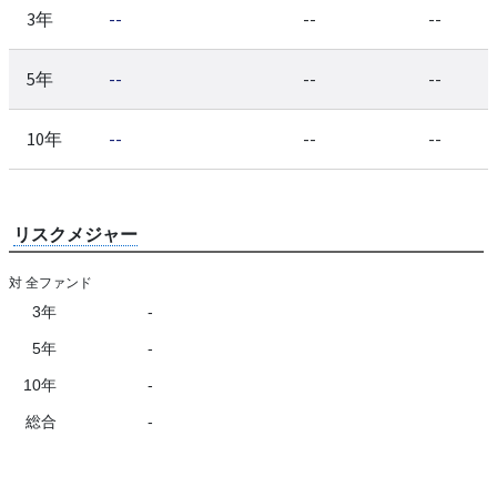
3年
--
--
--
5年
--
--
--
10年
--
--
--
リスクメジャー
対 全ファンド
3年
-
5年
-
10年
-
総合
-