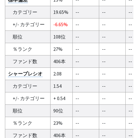
カテゴリー
19.65%
--
--
--
+/- カテゴリー
-6.65%
--
--
--
順位
108位
--
--
--
％ランク
27%
--
--
--
ファンド数
406本
--
--
--
シャープレシオ
2.08
--
--
--
カテゴリー
1.54
--
--
--
+/- カテゴリー
+ 0.54
--
--
--
順位
90位
--
--
--
％ランク
23%
--
--
--
ファンド数
406本
--
--
--