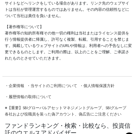
サイトなどへリンクをしている場合があります。リンク先のウェブサイ
トは当社が管理運営するものではありません。その内容の信頼性などに
ついて当社は責任を負いません。
【著作権等について】
著作権等の知的所有権その他一切の権利は当社またはライセンス提供を
行う情報提供者に帰属し、許可なく複製、転載、引用することを禁じま
す。掲載しているウェブサイトのURLや情報は、利用者への予告なしに変
更できるものとします。ご利用の際は、以上のことをご理解、ご承諾さ
れたものとさせていただきます。
・
企業情報
・
当サイトのご利用について
・
個人情報保護方針
・
履歴情報の取得について
※
【重要】SBIグローバルアセットマネジメントグループ、SBIグループ
各社および役職員を装った偽アカウント、偽広告にご注意ください
ファンドランキング・検索・比較なら、投資信
託のウエルスアドバイザー