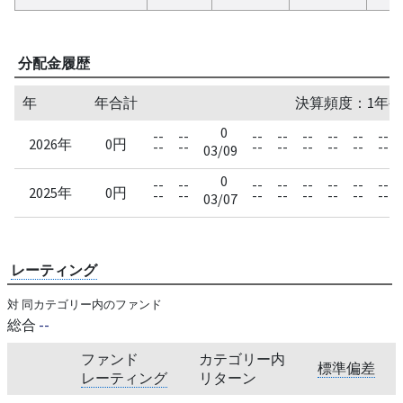
分配金履歴
年
年合計
決算頻度：1年毎
0
--
--
--
--
--
--
--
--
2026年
0円
--
--
--
--
--
--
--
--
03/09
0
--
--
--
--
--
--
--
--
2025年
0円
--
--
--
--
--
--
--
--
03/07
レーティング
対 同カテゴリー内のファンド
総合
--
ファンド
カテゴリー内
標準偏差
レーティング
リターン