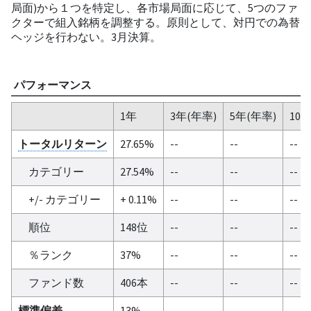
局面)から１つを特定し、各市場局面に応じて、5つのファ
クターで組入銘柄を調整する。原則として、対円での為替
ヘッジを行わない。3月決算。
パフォーマンス
1年
3年(年率)
5年(年率)
10
トータルリターン
27.65%
--
--
--
カテゴリー
27.54%
--
--
--
+/- カテゴリー
+ 0.11%
--
--
--
順位
148位
--
--
--
％ランク
37%
--
--
--
ファンド数
406本
--
--
--
標準偏差
13%
--
--
--