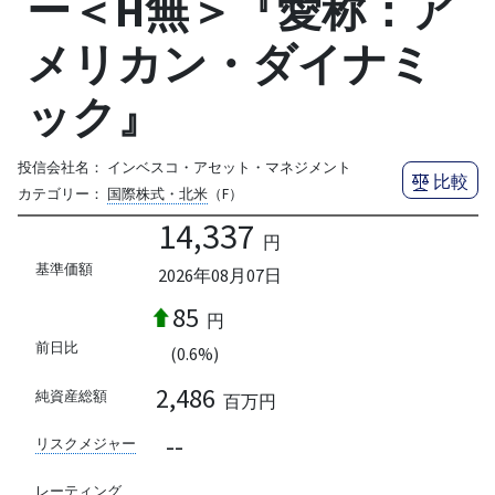
ー＜H無＞『愛称：ア
メリカン・ダイナミ
ック』
投信会社名：
インベスコ・アセット・マネジメント
比較
カテゴリー：
国際株式・北米
（F）
14,337
円
基準価額
2026年08月07日
85
円
前日比
(0.6%)
2,486
純資産総額
百万円
--
リスクメジャー
--
レーティング