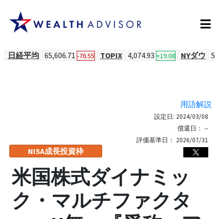
日経平均
65,606.71
TOPIX
4,074.93
NYダウ
54
-76.55
+19.08
用語解説
設定日:
2024/03/08
償還日：
--
評価基準日：
2026/07/31
NISA成長投資枠
米国株式ダイナミッ
ク・マルチファクタ