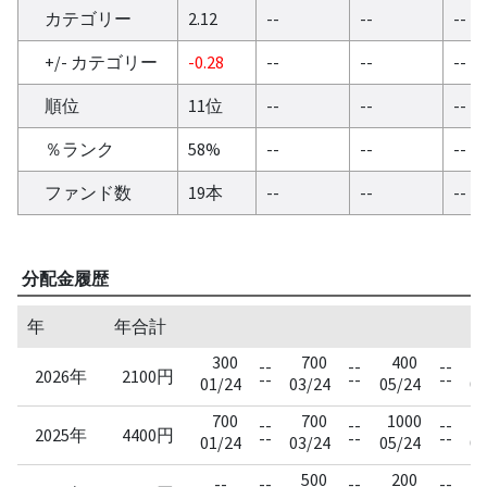
カテゴリー
2.12
--
--
--
+/- カテゴリー
-0.28
--
--
--
順位
11位
--
--
--
％ランク
58%
--
--
--
ファンド数
19本
--
--
--
分配金履歴
年
年合計
300
700
400
--
--
--
2026年
2100円
--
--
--
01/24
03/24
05/24
07
700
700
1000
--
--
--
2025年
4400円
--
--
--
01/24
03/24
05/24
07
500
200
--
--
--
--