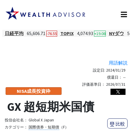
日経平均
65,606.71
TOPIX
4,074.93
NYダウ
53
-76.55
+19.08
用語解説
設定日:
2024/01/29
償還日：
--
評価基準日：
2026/07/31
NISA成長投資枠
GX 超短期米国債
投信会社名：
Global X Japan
比較
カテゴリー：
国際債券・短期債
（F）