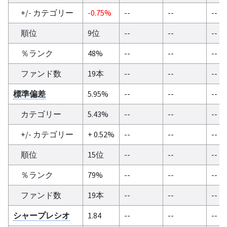
+/- カテゴリー
-0.75%
--
--
--
順位
9位
--
--
--
％ランク
48%
--
--
--
ファンド数
19本
--
--
--
標準偏差
5.95%
--
--
--
カテゴリー
5.43%
--
--
--
+/- カテゴリー
+ 0.52%
--
--
--
順位
15位
--
--
--
％ランク
79%
--
--
--
ファンド数
19本
--
--
--
シャープレシオ
1.84
--
--
--