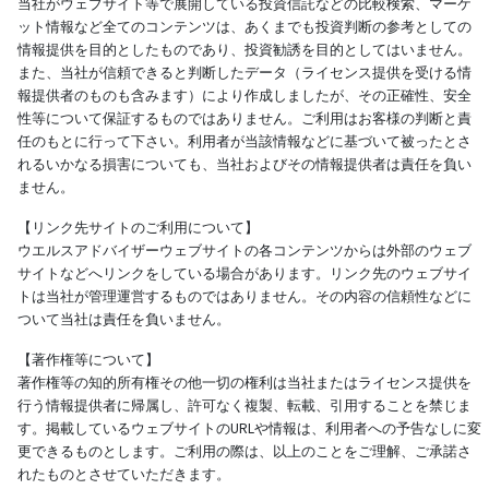
当社がウェブサイト等で展開している投資信託などの比較検索、マーケ
ット情報など全てのコンテンツは、あくまでも投資判断の参考としての
情報提供を目的としたものであり、投資勧誘を目的としてはいません。
また、当社が信頼できると判断したデータ（ライセンス提供を受ける情
報提供者のものも含みます）により作成しましたが、その正確性、安全
性等について保証するものではありません。ご利用はお客様の判断と責
任のもとに行って下さい。利用者が当該情報などに基づいて被ったとさ
れるいかなる損害についても、当社およびその情報提供者は責任を負い
ません。
【リンク先サイトのご利用について】
ウエルスアドバイザーウェブサイトの各コンテンツからは外部のウェブ
サイトなどへリンクをしている場合があります。リンク先のウェブサイ
トは当社が管理運営するものではありません。その内容の信頼性などに
ついて当社は責任を負いません。
【著作権等について】
著作権等の知的所有権その他一切の権利は当社またはライセンス提供を
行う情報提供者に帰属し、許可なく複製、転載、引用することを禁じま
す。掲載しているウェブサイトのURLや情報は、利用者への予告なしに変
更できるものとします。ご利用の際は、以上のことをご理解、ご承諾さ
れたものとさせていただきます。