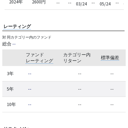
2024年
2600円
--
--
--
--
03/24
05/24
07
レーティング
対 同カテゴリー内のファンド
総合
--
ファンド
カテゴリー内
標準偏差
レーティング
リターン
3年
--
--
--
5年
--
--
--
10年
--
--
--