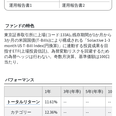
運用報告書1
運用報告書2
ファンドの特色
東京証券取引所に上場(コード:133A)｡残存期間が1か月から
3か月の米国国債(T-Bills)により構成される「Solactive 1-3
month US T-Bill Index(円換算)」に連動する投資成果を目
指すETF(上場投資信託)。為替変動リスクを回避するため
の為替ヘッジは行わない。奇数月決算。基準価額は100口
当たり。
パフォーマンス
1年
3年(年率)
5年(年率)
10
トータルリターン
11.61%
--
--
--
カテゴリー
12.36%
--
--
--