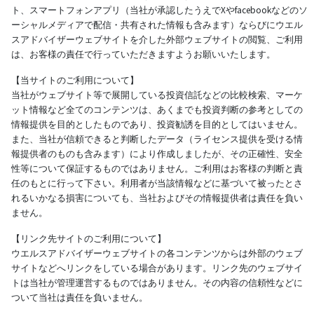
ト、スマートフォンアプリ（当社が承認したうえでXやfacebookなどのソ
ーシャルメディアで配信・共有された情報も含みます）ならびにウエル
スアドバイザーウェブサイトを介した外部ウェブサイトの閲覧、ご利用
は、お客様の責任で行っていただきますようお願いいたします。
【当サイトのご利用について】
当社がウェブサイト等で展開している投資信託などの比較検索、マーケ
ット情報など全てのコンテンツは、あくまでも投資判断の参考としての
情報提供を目的としたものであり、投資勧誘を目的としてはいません。
また、当社が信頼できると判断したデータ（ライセンス提供を受ける情
報提供者のものも含みます）により作成しましたが、その正確性、安全
性等について保証するものではありません。ご利用はお客様の判断と責
任のもとに行って下さい。利用者が当該情報などに基づいて被ったとさ
れるいかなる損害についても、当社およびその情報提供者は責任を負い
ません。
【リンク先サイトのご利用について】
ウエルスアドバイザーウェブサイトの各コンテンツからは外部のウェブ
サイトなどへリンクをしている場合があります。リンク先のウェブサイ
トは当社が管理運営するものではありません。その内容の信頼性などに
ついて当社は責任を負いません。