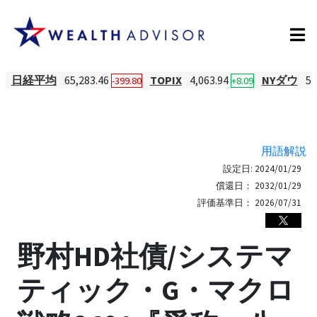
日経平均
65,283.46
TOPIX
4,063.94
NYダウ
53
-399.80
+8.09
用語解説
設定日:
2024/01/29
償還日：
2032/01/29
評価基準日：
2026/07/31
野村HD社債/システマ
ティック・G・マクロ