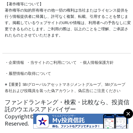
【著作権等について】
著作権等の知的所有権その他一切の権利は当社またはライセンス提供を
行う情報提供者に帰属し、許可なく複製、転載、引用することを禁じま
す。掲載しているウェブサイトのURLや情報は、利用者への予告なしに変
更できるものとします。ご利用の際は、以上のことをご理解、ご承諾さ
れたものとさせていただきます。
・
企業情報
・
当サイトのご利用について
・
個人情報保護方針
・
履歴情報の取得について
※
【重要】SBIグローバルアセットマネジメントグループ、SBIグループ
各社および役職員を装った偽アカウント、偽広告にご注意ください
ファンドランキング・検索・比較なら、投資信
託のウエルスアドバイザー
Copyright© Wealth Advisor Co., Ltd. All Rights
Reserved.