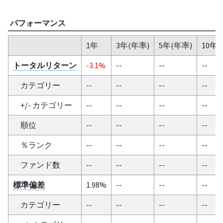
パフォーマンス
1年
3年(年率)
5年(年率)
10年(
トータルリターン
-3.1%
--
--
--
カテゴリー
--
--
--
--
+/- カテゴリー
--
--
--
--
順位
--
--
--
--
％ランク
--
--
--
--
ファンド数
--
--
--
--
標準偏差
1.98%
--
--
--
カテゴリー
--
--
--
--