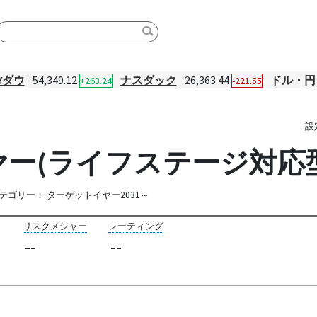
Yダウ
54,349.12
ナスダック
26,363.44
ドル・円
+263.24
-221.55
設
ー(ライフステージ対応型)
テゴリー：
ターゲットイヤー2031～
リスクメジャー
レーティング
--
--