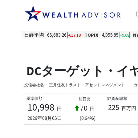
日経平均
65,683.26
TOPIX
4,055.85
N
-617.18
+9.68
DCターゲット・イヤ
投信会社名：
三井住友トラスト・アセットマネジメント
カ
基準価額
純資産総額
前日比
10,998
225
70
百万円
円
円
2026年08月05日
(0.64%)