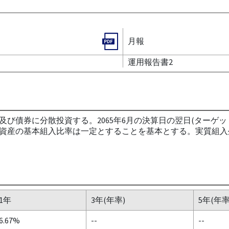
月報
運用報告書2
び債券に分散投資する。2065年6月の決算日の翌日(ターゲ
資産の基本組入比率は一定とすることを基本とする。実質組入
1年
3年(年率)
5年(年率
6.67%
--
--