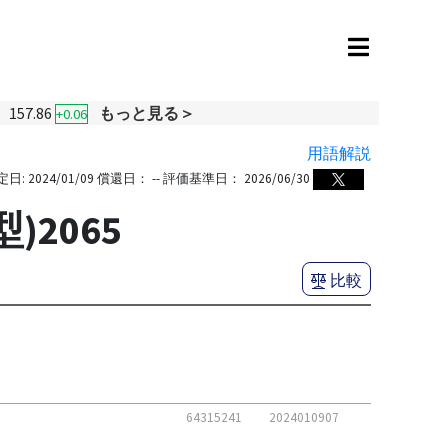
157.86
もっと見る＞
+0.06
用語解説
定日:
2024/01/09
償還日：
--
評価基準日：
2026/06/30
2065
比較
64315241
2024010907