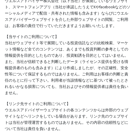
ウエルスアドバイザー株式会社（以下当社）が展開しているウェブサイ
ト、スマートフォンアプリ（当社が承認したうえでXやfacebookなどのソ
ーシャルメディアで配信・共有された情報も含みます）ならびにウエル
スアドバイザーウェブサイトを介した外部ウェブサイトの閲覧、ご利用
は、お客様の責任で行っていただきますようお願いいたします。
【当サイトのご利用について】
当社がウェブサイト等で展開している投資信託などの比較検索、マーケ
ット情報など全てのコンテンツは、あくまでも投資判断の参考としての
情報提供を目的としたものであり、投資勧誘を目的としてはいません。
また、当社が信頼できると判断したデータ（ライセンス提供を受ける情
報提供者のものも含みます）により作成しましたが、その正確性、安全
性等について保証するものではありません。ご利用はお客様の判断と責
任のもとに行って下さい。利用者が当該情報などに基づいて被ったとさ
れるいかなる損害についても、当社およびその情報提供者は責任を負い
ません。
【リンク先サイトのご利用について】
ウエルスアドバイザーウェブサイトの各コンテンツからは外部のウェブ
サイトなどへリンクをしている場合があります。リンク先のウェブサイ
トは当社が管理運営するものではありません。その内容の信頼性などに
ついて当社は責任を負いません。