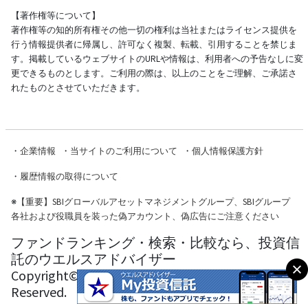
【著作権等について】
著作権等の知的所有権その他一切の権利は当社またはライセンス提供を
行う情報提供者に帰属し、許可なく複製、転載、引用することを禁じま
す。掲載しているウェブサイトのURLや情報は、利用者への予告なしに変
更できるものとします。ご利用の際は、以上のことをご理解、ご承諾さ
れたものとさせていただきます。
・
企業情報
・
当サイトのご利用について
・
個人情報保護方針
・
履歴情報の取得について
※
【重要】SBIグローバルアセットマネジメントグループ、SBIグループ
各社および役職員を装った偽アカウント、偽広告にご注意ください
ファンドランキング・検索・比較なら、投資信
託のウエルスアドバイザー
Copyright© Wealth Advisor Co., Ltd. All Rights
Reserved.