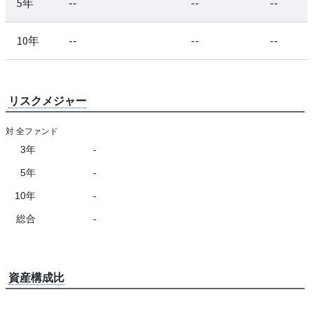
5年
--
--
--
10年
--
--
--
リスクメジャー
対 全ファンド
3年
-
5年
-
10年
-
総合
-
資産構成比