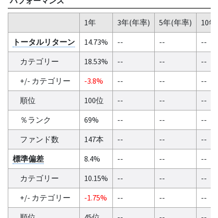
パフォーマンス
1年
3年(年率)
5年(年率)
10年
トータルリターン
14.73%
--
--
--
カテゴリー
18.53%
--
--
--
+/- カテゴリー
-3.8%
--
--
--
順位
100位
--
--
--
％ランク
69%
--
--
--
ファンド数
147本
--
--
--
標準偏差
8.4%
--
--
--
カテゴリー
10.15%
--
--
--
+/- カテゴリー
-1.75%
--
--
--
順位
45位
--
--
--