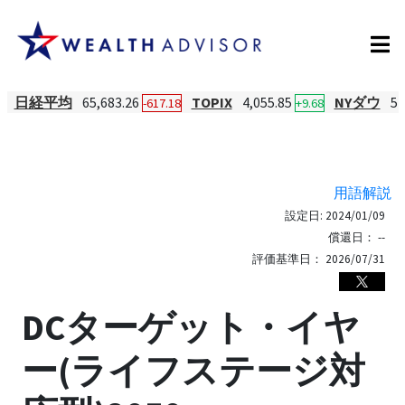
日経平均
65,683.26
TOPIX
4,055.85
NYダウ
54
-617.18
+9.68
用語解説
設定日:
2024/01/09
償還日：
--
評価基準日：
2026/07/31
DCターゲット・イヤ
ー(ライフステージ対