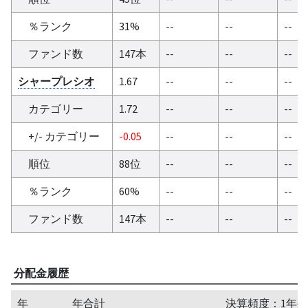
％ランク
31%
--
--
--
ファンド数
147本
--
--
--
シャープレシオ
1.67
--
--
--
カテゴリー
1.72
--
--
--
+/- カテゴリー
-0.05
--
--
--
順位
88位
--
--
--
％ランク
60%
--
--
--
ファンド数
147本
--
--
--
分配金履歴
年
年合計
決算頻度：1年毎