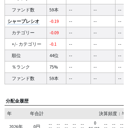
ファンド数
59本
--
--
--
シャープレシオ
-0.19
--
--
--
カテゴリー
-0.09
--
--
--
+/- カテゴリー
-0.1
--
--
--
順位
44位
--
--
--
％ランク
75%
--
--
--
ファンド数
59本
--
--
--
分配金履歴
年
年合計
決算頻度：半
0
--
--
--
--
--
--
--
--
2026年
0円
--
--
--
--
--
--
--
--