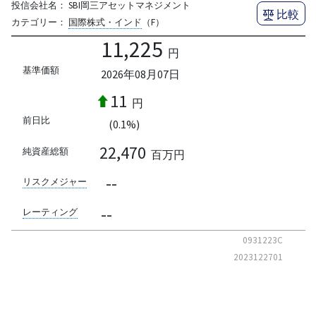
投信会社名：
SBI岡三アセットマネジメント
比較
カテゴリー：
国際株式・インド
（F）
11,225
円
基準価額
2026年08月07日
11
円
前日比
(0.1%)
22,470
純資産総額
百万円
--
リスクメジャー
--
レーティング
0931223C
2023122701