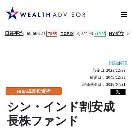
日経平均
65,606.71
TOPIX
4,074.93
NYダウ
54
-76.55
+19.08
用語解説
設定日:
2023/12/27
償還日：
2045/12/22
評価基準日：
2026/07/31
NISA成長投資枠
シン・インド割安成
長株ファンド