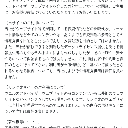
ーシャルメディアで配信・共有された情報も含みます）ならびにウエル
スアドバイザーウェブサイトを介した外部ウェブサイトの閲覧、ご利用
は、お客様の責任で行っていただきますようお願いいたします。
【当サイトのご利用について】
当社がウェブサイト等で展開している投資信託などの比較検索、マーケ
ット情報など全てのコンテンツは、あくまでも投資判断の参考としての
情報提供を目的としたものであり、投資勧誘を目的としてはいません。
また、当社が信頼できると判断したデータ（ライセンス提供を受ける情
報提供者のものも含みます）により作成しましたが、その正確性、安全
性等について保証するものではありません。ご利用はお客様の判断と責
任のもとに行って下さい。利用者が当該情報などに基づいて被ったとさ
れるいかなる損害についても、当社およびその情報提供者は責任を負い
ません。
【リンク先サイトのご利用について】
ウエルスアドバイザーウェブサイトの各コンテンツからは外部のウェブ
サイトなどへリンクをしている場合があります。リンク先のウェブサイ
トは当社が管理運営するものではありません。その内容の信頼性などに
ついて当社は責任を負いません。
【著作権等について】
著作権等の知的所有権その他一切の権利は当社またはライセンス提供を