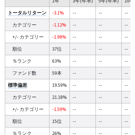
1年
3年(年率)
5年(年率)
10年
トータルリターン
-3.1%
--
--
--
カテゴリー
-1.12%
--
--
--
+/- カテゴリー
-1.98%
--
--
--
順位
37位
--
--
--
％ランク
63%
--
--
--
ファンド数
59本
--
--
--
標準偏差
19.59%
--
--
--
カテゴリー
21.18%
--
--
--
+/- カテゴリー
-1.59%
--
--
--
順位
15位
--
--
--
％ランク
26%
--
--
--