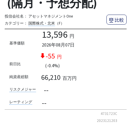
(隔月・予想分配)
投信会社名：
アセットマネジメントOne
比較
カテゴリー：
国際株式・北米
（F）
13,596
円
基準価額
2026年08月07日
-55
円
前日比
(-0.4%)
66,210
純資産総額
百万円
--
リスクメジャー
--
レーティング
4731723C
2023121203