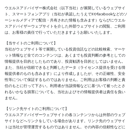
ウエルスアドバイザー株式会社（以下当社）が展開しているウェブサイ
ト、スマートフォンアプリ（当社が承認したうえでXやfacebookなどのソ
ーシャルメディアで配信・共有された情報も含みます）ならびにウエル
スアドバイザーウェブサイトを介した外部ウェブサイトの閲覧、ご利用
は、お客様の責任で行っていただきますようお願いいたします。
【当サイトのご利用について】
当社がウェブサイト等で展開している投資信託などの比較検索、マーケ
ット情報など全てのコンテンツは、あくまでも投資判断の参考としての
情報提供を目的としたものであり、投資勧誘を目的としてはいません。
また、当社が信頼できると判断したデータ（ライセンス提供を受ける情
報提供者のものも含みます）により作成しましたが、その正確性、安全
性等について保証するものではありません。ご利用はお客様の判断と責
任のもとに行って下さい。利用者が当該情報などに基づいて被ったとさ
れるいかなる損害についても、当社およびその情報提供者は責任を負い
ません。
【リンク先サイトのご利用について】
ウエルスアドバイザーウェブサイトの各コンテンツからは外部のウェブ
サイトなどへリンクをしている場合があります。リンク先のウェブサイ
トは当社が管理運営するものではありません。その内容の信頼性などに