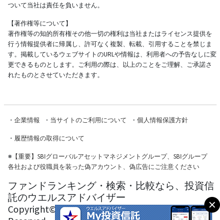
ついて当社は責任を負いません。
【著作権等について】
著作権等の知的所有権その他一切の権利は当社またはライセンス提供を
行う情報提供者に帰属し、許可なく複製、転載、引用することを禁じま
す。掲載しているウェブサイトのURLや情報は、利用者への予告なしに変
更できるものとします。ご利用の際は、以上のことをご理解、ご承諾さ
れたものとさせていただきます。
・
企業情報
・
当サイトのご利用について
・
個人情報保護方針
・
履歴情報の取得について
※
【重要】SBIグローバルアセットマネジメントグループ、SBIグループ
各社および役職員を装った偽アカウント、偽広告にご注意ください
ファンドランキング・検索・比較なら、投資信
託のウエルスアドバイザー
Copyright© Wealth Advisor Co., Ltd. All Rights