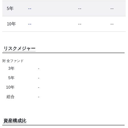
5年
--
--
--
10年
--
--
--
リスクメジャー
対 全ファンド
3年
-
5年
-
10年
-
総合
-
資産構成比