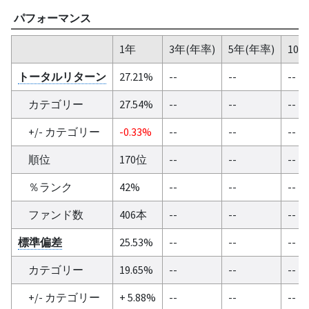
パフォーマンス
1年
3年(年率)
5年(年率)
10
トータルリターン
27.21%
--
--
--
カテゴリー
27.54%
--
--
--
+/- カテゴリー
-0.33%
--
--
--
順位
170位
--
--
--
％ランク
42%
--
--
--
ファンド数
406本
--
--
--
標準偏差
25.53%
--
--
--
カテゴリー
19.65%
--
--
--
+/- カテゴリー
+ 5.88%
--
--
--