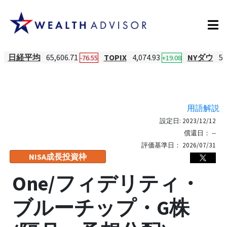
日経平均
65,606.71
TOPIX
4,074.93
NYダウ
54
-76.55
+19.08
用語解説
設定日:
2023/12/12
償還日：
--
評価基準日：
2026/07/31
NISA成長投資枠
One/フィデリティ・
ブルーチップ・G株