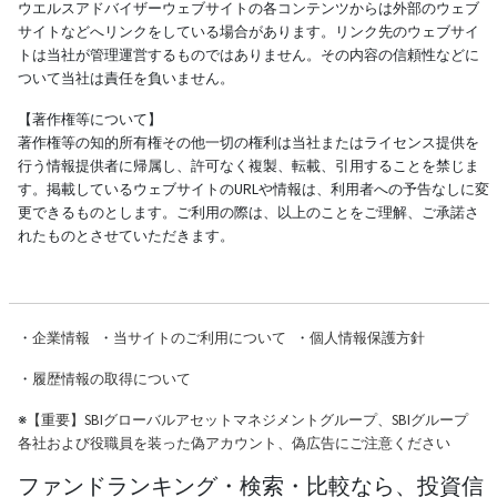
ウエルスアドバイザーウェブサイトの各コンテンツからは外部のウェブ
サイトなどへリンクをしている場合があります。リンク先のウェブサイ
トは当社が管理運営するものではありません。その内容の信頼性などに
ついて当社は責任を負いません。
【著作権等について】
著作権等の知的所有権その他一切の権利は当社またはライセンス提供を
行う情報提供者に帰属し、許可なく複製、転載、引用することを禁じま
す。掲載しているウェブサイトのURLや情報は、利用者への予告なしに変
更できるものとします。ご利用の際は、以上のことをご理解、ご承諾さ
れたものとさせていただきます。
・
企業情報
・
当サイトのご利用について
・
個人情報保護方針
・
履歴情報の取得について
※
【重要】SBIグローバルアセットマネジメントグループ、SBIグループ
各社および役職員を装った偽アカウント、偽広告にご注意ください
ファンドランキング・検索・比較なら、投資信