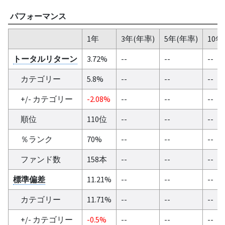
パフォーマンス
1年
3年(年率)
5年(年率)
10年
トータルリターン
3.72%
--
--
--
カテゴリー
5.8%
--
--
--
+/- カテゴリー
-2.08%
--
--
--
順位
110位
--
--
--
％ランク
70%
--
--
--
ファンド数
158本
--
--
--
標準偏差
11.21%
--
--
--
カテゴリー
11.71%
--
--
--
+/- カテゴリー
-0.5%
--
--
--