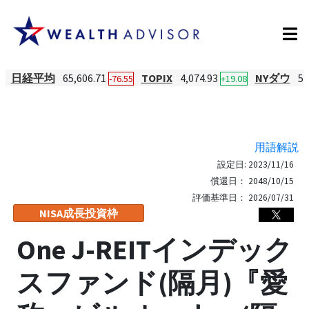
日経平均
65,606.71
TOPIX
4,074.93
NYダウ
54
-76.55
+19.08
用語解説
設定日:
2023/11/16
償還日：
2048/10/15
評価基準日：
2026/07/31
NISA成長投資枠
One J-REITインデック
スファンド(隔月)『愛