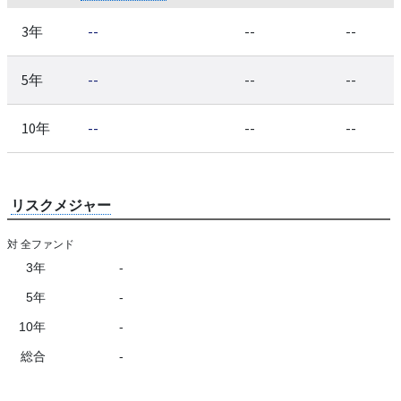
3年
--
--
--
5年
--
--
--
10年
--
--
--
リスクメジャー
対 全ファンド
3年
-
5年
-
10年
-
総合
-