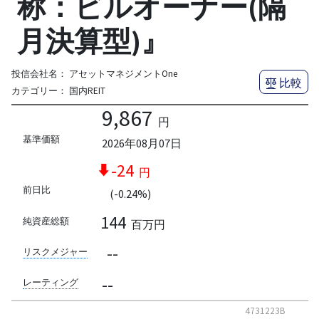
称：ビルオーナー(隔
月決算型)』
投信会社名：
アセットマネジメントOne
比較
カテゴリー：
国内REIT
9,867
円
基準価額
2026年08月07日
-24
円
前日比
(-0.24%)
144
純資産総額
百万円
--
リスクメジャー
--
レーティング
4731223B