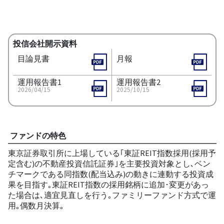
投信会社開示資料
目論見書
月報
運用報告書1
運用報告書2
2026/04/15
2025/10/15
ファンドの特色
東京証券取引所に上場している｢東証REIT指数採用(採用予
定含む)の不動産投資信託証券｣を主要投資対象とし､ベン
チマークである同指数(配当込み)の動きに連動する投資成
果を目指す｡東証REIT指数の採用銘柄に追加･変更があっ
た場合は､適宜見直しを行う｡ファミリーファンド方式で運
用｡偶数月決算｡