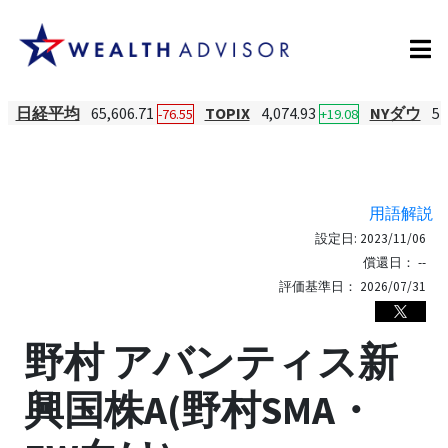
日経平均
65,606.71
TOPIX
4,074.93
NYダウ
54
-76.55
+19.08
用語解説
設定日:
2023/11/06
償還日：
--
評価基準日：
2026/07/31
野村 アバンティス新
興国株A(野村SMA・