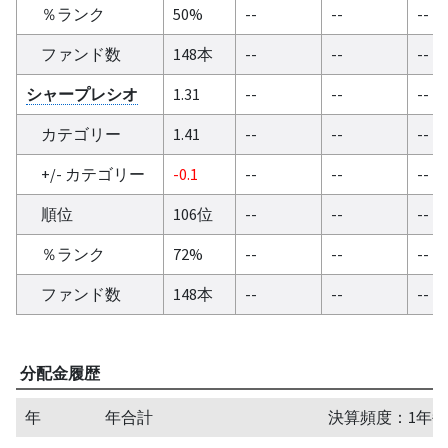
％ランク
50%
--
--
--
ファンド数
148本
--
--
--
シャープレシオ
1.31
--
--
--
カテゴリー
1.41
--
--
--
+/- カテゴリー
-0.1
--
--
--
順位
106位
--
--
--
％ランク
72%
--
--
--
ファンド数
148本
--
--
--
分配金履歴
年
年合計
決算頻度：1年毎