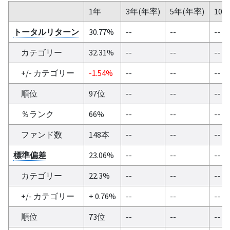
1年
3年(年率)
5年(年率)
10
トータルリターン
30.77%
--
--
--
カテゴリー
32.31%
--
--
--
+/- カテゴリー
-1.54%
--
--
--
順位
97位
--
--
--
％ランク
66%
--
--
--
ファンド数
148本
--
--
--
標準偏差
23.06%
--
--
--
カテゴリー
22.3%
--
--
--
+/- カテゴリー
+ 0.76%
--
--
--
順位
73位
--
--
--