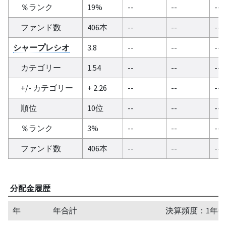
％ランク
19%
--
--
--
ファンド数
406本
--
--
--
シャープレシオ
3.8
--
--
--
カテゴリー
1.54
--
--
--
+/- カテゴリー
+ 2.26
--
--
--
順位
10位
--
--
--
％ランク
3%
--
--
--
ファンド数
406本
--
--
--
分配金履歴
年
年合計
決算頻度：1年毎