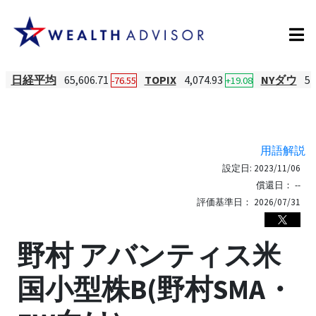
日経平均
65,606.71
TOPIX
4,074.93
NYダウ
54
-76.55
+19.08
用語解説
設定日:
2023/11/06
償還日：
--
評価基準日：
2026/07/31
野村 アバンティス米
国小型株B(野村SMA・