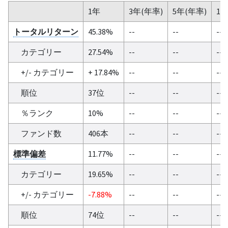
1年
3年(年率)
5年(年率)
10
トータルリターン
45.38%
--
--
--
カテゴリー
27.54%
--
--
--
+/- カテゴリー
+ 17.84%
--
--
--
順位
37位
--
--
--
％ランク
10%
--
--
--
ファンド数
406本
--
--
--
標準偏差
11.77%
--
--
--
カテゴリー
19.65%
--
--
--
+/- カテゴリー
-7.88%
--
--
--
順位
74位
--
--
--