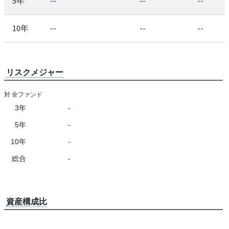
5年
--
--
--
10年
--
--
--
リスクメジャー
対 全ファンド
3年
-
5年
-
10年
-
総合
-
資産構成比