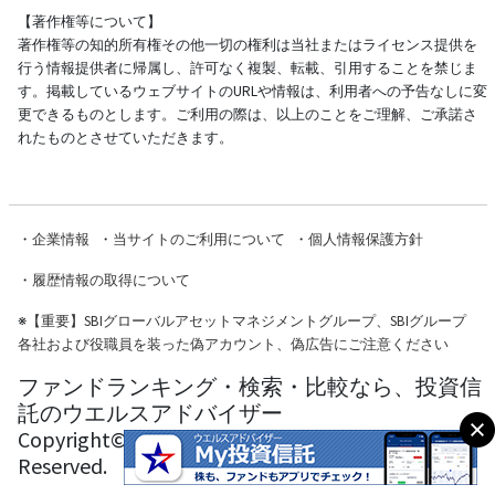
【著作権等について】
著作権等の知的所有権その他一切の権利は当社またはライセンス提供を
行う情報提供者に帰属し、許可なく複製、転載、引用することを禁じま
す。掲載しているウェブサイトのURLや情報は、利用者への予告なしに変
更できるものとします。ご利用の際は、以上のことをご理解、ご承諾さ
れたものとさせていただきます。
・
企業情報
・
当サイトのご利用について
・
個人情報保護方針
・
履歴情報の取得について
※
【重要】SBIグローバルアセットマネジメントグループ、SBIグループ
各社および役職員を装った偽アカウント、偽広告にご注意ください
ファンドランキング・検索・比較なら、投資信
託のウエルスアドバイザー
Copyright© Wealth Advisor Co., Ltd. All Rights
Reserved.