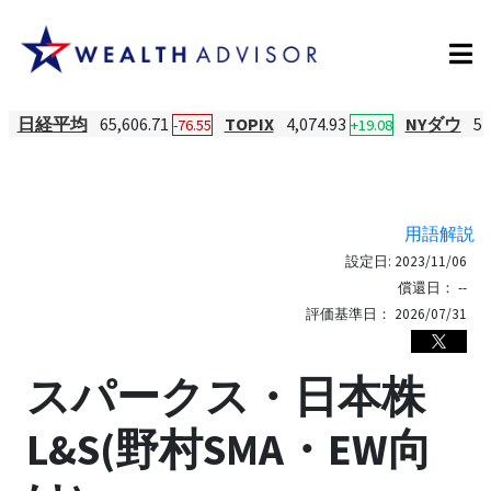
日経平均
65,606.71
TOPIX
4,074.93
NYダウ
54
-76.55
+19.08
用語解説
設定日:
2023/11/06
償還日：
--
評価基準日：
2026/07/31
スパークス・日本株
L&S(野村SMA・EW向