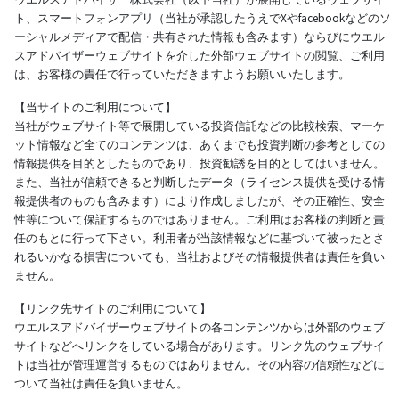
ト、スマートフォンアプリ（当社が承認したうえでXやfacebookなどのソ
ーシャルメディアで配信・共有された情報も含みます）ならびにウエル
スアドバイザーウェブサイトを介した外部ウェブサイトの閲覧、ご利用
は、お客様の責任で行っていただきますようお願いいたします。
【当サイトのご利用について】
当社がウェブサイト等で展開している投資信託などの比較検索、マーケ
ット情報など全てのコンテンツは、あくまでも投資判断の参考としての
情報提供を目的としたものであり、投資勧誘を目的としてはいません。
また、当社が信頼できると判断したデータ（ライセンス提供を受ける情
報提供者のものも含みます）により作成しましたが、その正確性、安全
性等について保証するものではありません。ご利用はお客様の判断と責
任のもとに行って下さい。利用者が当該情報などに基づいて被ったとさ
れるいかなる損害についても、当社およびその情報提供者は責任を負い
ません。
【リンク先サイトのご利用について】
ウエルスアドバイザーウェブサイトの各コンテンツからは外部のウェブ
サイトなどへリンクをしている場合があります。リンク先のウェブサイ
トは当社が管理運営するものではありません。その内容の信頼性などに
ついて当社は責任を負いません。