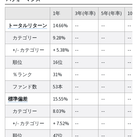
1年
3年(年率)
5年(年率)
10
トータルリターン
14.66%
--
--
--
カテゴリー
9.28%
--
--
--
+/- カテゴリー
+ 5.38%
--
--
--
順位
16位
--
--
--
％ランク
31%
--
--
--
ファンド数
53本
--
--
--
標準偏差
15.55%
--
--
--
カテゴリー
8.03%
--
--
--
+/- カテゴリー
+ 7.52%
--
--
--
順位
47位
--
--
--