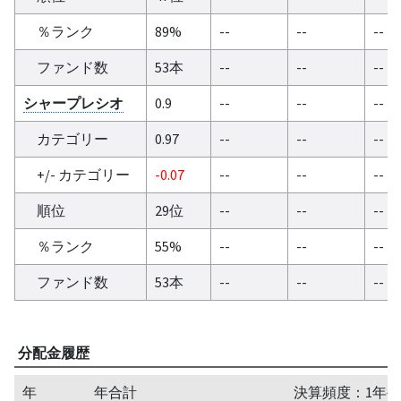
％ランク
89%
--
--
--
ファンド数
53本
--
--
--
シャープレシオ
0.9
--
--
--
カテゴリー
0.97
--
--
--
+/- カテゴリー
-0.07
--
--
--
順位
29位
--
--
--
％ランク
55%
--
--
--
ファンド数
53本
--
--
--
分配金履歴
年
年合計
決算頻度：1年毎