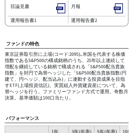
目論見書
月報
運用報告書1
運用報告書2
ファンドの特色
東京証券取引所に上場(コード:2095)｡米国を代表する株価
指数であるS&P500の構成銘柄のうち、25年以上連続して
増配を継続している銘柄で構成される「S&P500配当貴族
指数」を対円で為替ヘッジした「S&P500配当貴族指数(円
建て、円ヘッジ、配当込み)」に連動する投資成果を目指
すETF(上場投資信託)。実質組入外貨建資産について、為
替ヘッジを行う。ファミリーファンド方式で運用。奇数月
決算。基準価額は100口当たり。
パフォーマンス
1年
3年(年率)
5年(年率)
10年