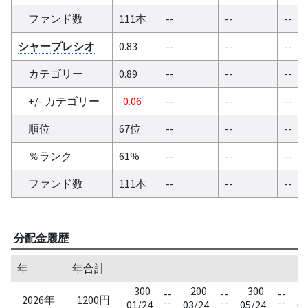
ファンド数
111本
--
--
--
シャープレシオ
0.83
--
--
--
カテゴリー
0.89
--
--
--
+/- カテゴリー
-0.06
--
--
--
順位
67位
--
--
--
％ランク
61%
--
--
--
ファンド数
111本
--
--
--
分配金履歴
年
年合計
300
200
300
--
--
--
2026年
1200円
--
--
--
01/24
03/24
05/24
07