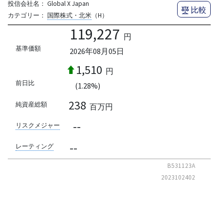
投信会社名：
Global X Japan
比較
カテゴリー：
国際株式・北米
（H）
119,227
円
基準価額
2026年08月05日
1,510
円
前日比
(1.28%)
238
純資産総額
百万円
--
リスクメジャー
--
レーティング
B531123A
2023102402