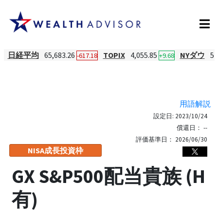
日経平均
65,683.26
TOPIX
4,055.85
NYダウ
54
-617.18
+9.68
用語解説
設定日:
2023/10/24
償還日：
--
評価基準日：
2026/06/30
NISA成長投資枠
GX S&P500配当貴族 (H
有)