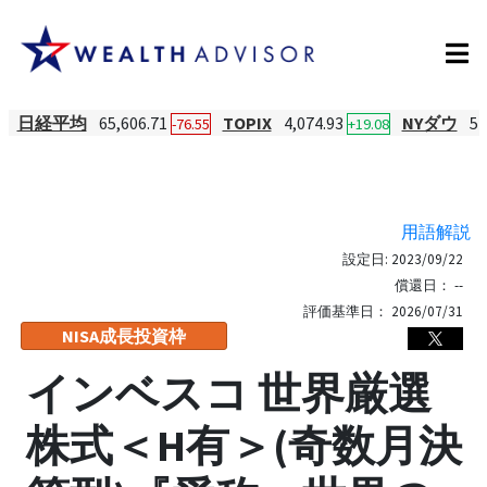
日経平均
65,606.71
TOPIX
4,074.93
NYダウ
54
-76.55
+19.08
用語解説
設定日:
2023/09/22
償還日：
--
評価基準日：
2026/07/31
NISA成長投資枠
インベスコ 世界厳選
株式＜H有＞(奇数月決