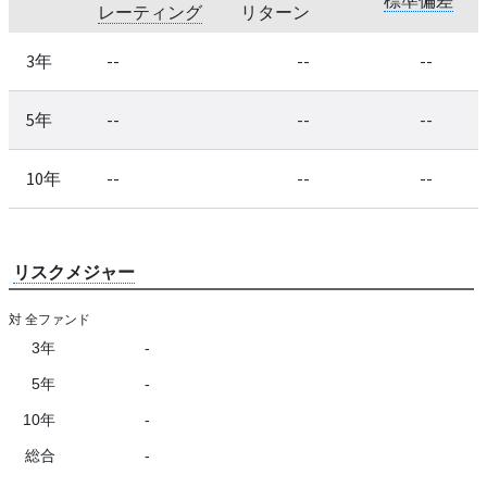
レーティング
リターン
3年
--
--
--
5年
--
--
--
10年
--
--
--
リスクメジャー
対 全ファンド
3年
-
5年
-
10年
-
総合
-