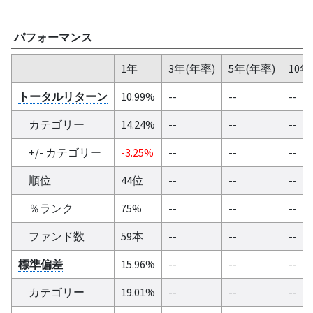
パフォーマンス
1年
3年(年率)
5年(年率)
10年
トータルリターン
10.99%
--
--
--
カテゴリー
14.24%
--
--
--
+/- カテゴリー
-3.25%
--
--
--
順位
44位
--
--
--
％ランク
75%
--
--
--
ファンド数
59本
--
--
--
標準偏差
15.96%
--
--
--
カテゴリー
19.01%
--
--
--