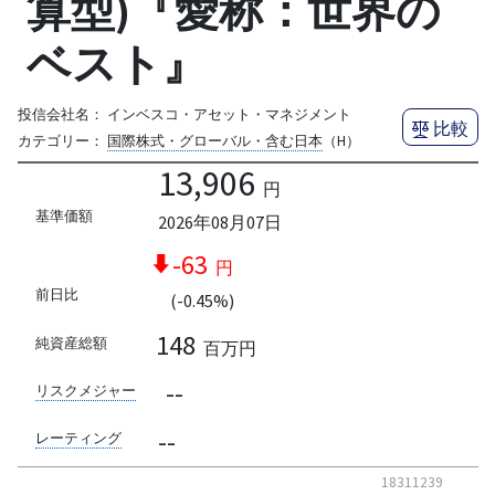
算型)『愛称：世界の
ベスト』
投信会社名：
インベスコ・アセット・マネジメント
比較
カテゴリー：
国際株式・グローバル・含む日本
（H）
13,906
円
基準価額
2026年08月07日
-63
円
前日比
(-0.45%)
148
純資産総額
百万円
--
リスクメジャー
--
レーティング
18311239