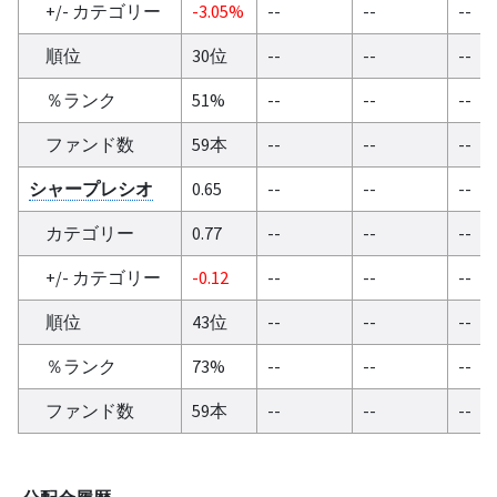
+/- カテゴリー
-3.05%
--
--
--
順位
30位
--
--
--
％ランク
51%
--
--
--
ファンド数
59本
--
--
--
シャープレシオ
0.65
--
--
--
カテゴリー
0.77
--
--
--
+/- カテゴリー
-0.12
--
--
--
順位
43位
--
--
--
％ランク
73%
--
--
--
ファンド数
59本
--
--
--