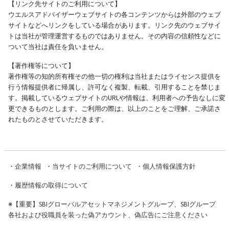
【リンク先サイトのご利用について】
ウエルスアドバイザーウェブサイトの各コンテンツからは外部のウェブ
サイトなどへリンクをしている場合があります。リンク先のウェブサイ
トは当社が管理運営するものではありません。その内容の信頼性などに
ついて当社は責任を負いません。
【著作権等について】
著作権等の知的所有権その他一切の権利は当社またはライセンス提供を
行う情報提供者に帰属し、許可なく複製、転載、引用することを禁じま
す。掲載しているウェブサイトのURLや情報は、利用者への予告なしに変
更できるものとします。ご利用の際は、以上のことをご理解、ご承諾さ
れたものとさせていただきます。
・
企業情報
・
当サイトのご利用について
・
個人情報保護方針
・
履歴情報の取得について
※
【重要】SBIグローバルアセットマネジメントグループ、SBIグループ
各社および役職員を装った偽アカウント、偽広告にご注意ください