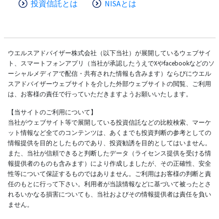
投資信託とは
NISAとは
ウエルスアドバイザー株式会社（以下当社）が展開しているウェブサイ
ト、スマートフォンアプリ（当社が承認したうえでXやfacebookなどのソ
ーシャルメディアで配信・共有された情報も含みます）ならびにウエル
スアドバイザーウェブサイトを介した外部ウェブサイトの閲覧、ご利用
は、お客様の責任で行っていただきますようお願いいたします。
【当サイトのご利用について】
当社がウェブサイト等で展開している投資信託などの比較検索、マーケ
ット情報など全てのコンテンツは、あくまでも投資判断の参考としての
情報提供を目的としたものであり、投資勧誘を目的としてはいません。
また、当社が信頼できると判断したデータ（ライセンス提供を受ける情
報提供者のものも含みます）により作成しましたが、その正確性、安全
性等について保証するものではありません。ご利用はお客様の判断と責
任のもとに行って下さい。利用者が当該情報などに基づいて被ったとさ
れるいかなる損害についても、当社およびその情報提供者は責任を負い
ません。