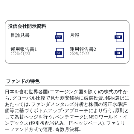
投信会社開示資料
目論見書
月報
運用報告書1
運用報告書2
2026/01/23
2025/07/23
ファンドの特色
日本を含む世界各国(エマージング国を除く)の株式の中か
ら､グローバル比較で見た割安銘柄に厳選投資｡銘柄選択に
あたっては､ファンダメンタルズ分析と株価の適正水準評
価等に基づくボトムアップ･アプローチにより行う｡原則と
して為替ヘッジを行う｡ベンチマークはMSCIワールド・イ
ンデックス(税引後配当込み、円ヘッジベース)｡ファミリ
ーファンド方式で運用｡奇数月決算｡