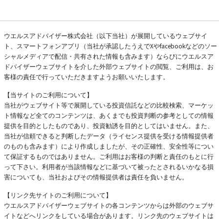
ウエルスアドバイザー株式会社（以下当社）が展開しているウェブサイ
ト、スマートフォンアプリ（当社が承認したうえでXやfacebookなどのソー
シャルメディアで配信・共有された情報も含みます）ならびにウエルスア
ドバイザーウェブサイトを介した外部ウェブサイトの閲覧、ご利用は、お
客様の責任で行っていただきますようお願いいたします。
【当サイトのご利用について】
当社がウェブサイト等で展開している投資信託などの比較検索、マーケッ
ト情報など全てのコンテンツは、あくまでも投資判断の参考としての情報
提供を目的としたものであり、投資勧誘を目的としてはいません。また、
当社が信頼できると判断したデータ（ライセンス提供を受ける情報提供者
のものも含みます）により作成しましたが、その正確性、安全性等につい
て保証するものではありません。ご利用はお客様の判断と責任のもとに行
って下さい。利用者が当該情報などに基づいて被ったとされるいかなる損
害についても、当社およびその情報提供者は責任を負いません。
【リンク先サイトのご利用について】
ウエルスアドバイザーウェブサイトの各コンテンツからは外部のウェブサ
イトなどへリンクをしている場合があります。リンク先のウェブサイトは