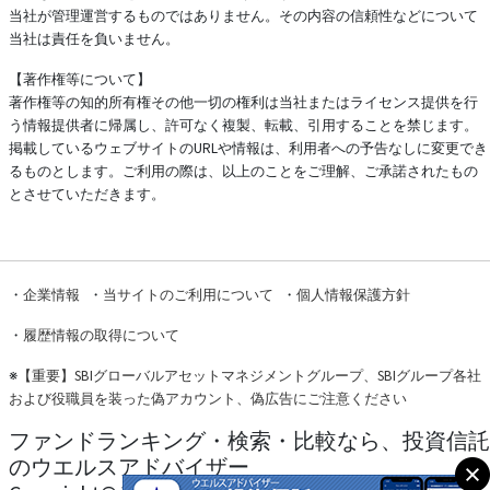
当社が管理運営するものではありません。その内容の信頼性などについて
当社は責任を負いません。
【著作権等について】
著作権等の知的所有権その他一切の権利は当社またはライセンス提供を行
う情報提供者に帰属し、許可なく複製、転載、引用することを禁じます。
掲載しているウェブサイトのURLや情報は、利用者への予告なしに変更でき
るものとします。ご利用の際は、以上のことをご理解、ご承諾されたもの
とさせていただきます。
・
企業情報
・
当サイトのご利用について
・
個人情報保護方針
・
履歴情報の取得について
※
【重要】SBIグローバルアセットマネジメントグループ、SBIグループ各社
および役職員を装った偽アカウント、偽広告にご注意ください
ファンドランキング・検索・比較なら、投資信託
のウエルスアドバイザー