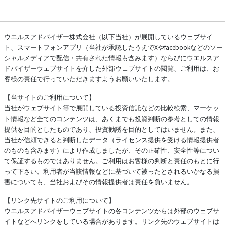
ウエルスアドバイザー株式会社（以下当社）が展開しているウェブサイ
ト、スマートフォンアプリ（当社が承認したうえでXやfacebookなどのソー
シャルメディアで配信・共有された情報も含みます）ならびにウエルスア
ドバイザーウェブサイトを介した外部ウェブサイトの閲覧、ご利用は、お
客様の責任で行っていただきますようお願いいたします。
【当サイトのご利用について】
当社がウェブサイト等で展開している投資信託などの比較検索、マーケッ
ト情報など全てのコンテンツは、あくまでも投資判断の参考としての情報
提供を目的としたものであり、投資勧誘を目的としてはいません。また、
当社が信頼できると判断したデータ（ライセンス提供を受ける情報提供者
のものも含みます）により作成しましたが、その正確性、安全性等につい
て保証するものではありません。ご利用はお客様の判断と責任のもとに行
って下さい。利用者が当該情報などに基づいて被ったとされるいかなる損
害についても、当社およびその情報提供者は責任を負いません。
【リンク先サイトのご利用について】
ウエルスアドバイザーウェブサイトの各コンテンツからは外部のウェブサ
イトなどへリンクをしている場合があります。リンク先のウェブサイトは