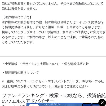
当社が管理運営するものではありません。その内容の信頼性などについて
当社は責任を負いません。
【著作権等について】
著作権等の知的所有権その他一切の権利は当社またはライセンス提供を行
う情報提供者に帰属し、許可なく複製、転載、引用することを禁じます。
掲載しているウェブサイトのURLや情報は、利用者への予告なしに変更でき
るものとします。ご利用の際は、以上のことをご理解、ご承諾されたもの
とさせていただきます。
・
企業情報
・
当サイトのご利用について
・
個人情報保護方針
・
履歴情報の取得について
※
【重要】SBIグローバルアセットマネジメントグループ、SBIグループ各社
および役職員を装った偽アカウント、偽広告にご注意ください
ファンドランキング・検索・比較なら、投資信託
のウエルスアドバイザー