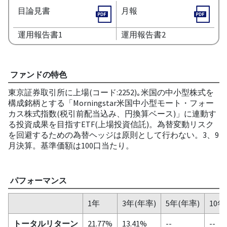
目論見書
月報
運用報告書1
運用報告書2
ファンドの特色
東京証券取引所に上場(コード:2252)｡米国の中小型株式を
構成銘柄とする「Morningstar米国中小型モート・フォー
カス株式指数(税引前配当込み、円換算ベース)」に連動す
る投資成果を目指すETF(上場投資信託)。為替変動リスク
を回避するための為替ヘッジは原則として行わない。3、9
月決算。基準価額は100口当たり。
パフォーマンス
1年
3年(年率)
5年(年率)
10年
トータルリターン
21.77%
13.41%
--
--