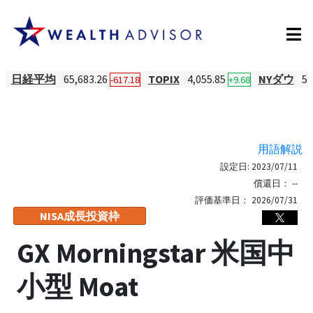
日経平均
65,683.26
TOPIX
4,055.85
NYダウ
54
-617.18
+9.68
用語解説
設定日:
2023/07/11
償還日：
--
評価基準日：
2026/07/31
NISA成長投資枠
GX Morningstar 米国中
小型 Moat