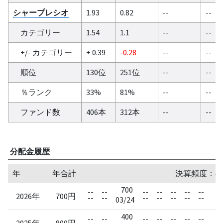
シャープレシオ
1.93
0.82
--
--
カテゴリー
1.54
1.1
--
--
+/- カテゴリー
+ 0.39
-0.28
--
--
順位
130位
251位
--
--
％ランク
33%
81%
--
--
ファンド数
406本
312本
--
--
分配金履歴
年
年合計
決算頻度：半
700
--
--
--
--
--
--
--
-
2026年
700円
--
--
--
--
--
--
--
-
03/24
400
4
--
--
--
--
--
--
--
2025年
800円