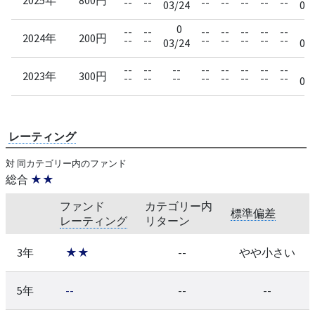
--
--
--
--
--
--
--
03/24
09
0
2
--
--
--
--
--
--
--
2024年
200円
--
--
--
--
--
--
--
03/24
09
3
--
--
--
--
--
--
--
--
2023年
300円
--
--
--
--
--
--
--
--
09
レーティング
対 同カテゴリー内のファンド
総合
★★
ファンド
カテゴリー内
標準偏差
レーティング
リターン
3年
★★
--
やや小さい
5年
--
--
--