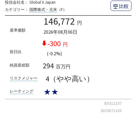
投信会社名：
Global X Japan
比較
カテゴリー：
国際株式・北米
（F）
146,772
円
基準価額
2026年08月06日
-300
円
前日比
(-0.2%)
294
純資産総額
百万円
4（やや高い）
リスクメジャー
★★
レーティング
B5311237
2023071103