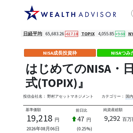
日経平均
65,683.26
TOPIX
4,055.85
N
-617.18
+9.68
NISA成長投資枠
NISAつ
はじめてのNISA・日本株
式(TOPIX)』
投信会社名：
野村アセットマネジメント
カテゴリー：
国
基準価額
純資産総額
前日比
19,218
9,292
47
百万
円
円
2026年08月06日
(0.25%)