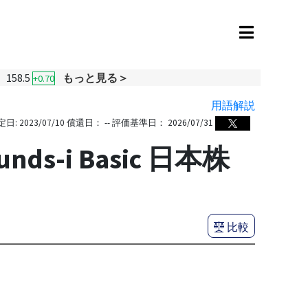
158.5
もっと見る＞
+0.70
用語解説
定日:
2023/07/10
償還日：
--
評価基準日：
2026/07/31
s-i Basic 日本株
比較