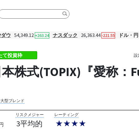
Yダウ
54,349.12
ナスダック
26,363.44
ドル・円
+263.24
-221.55
みたて投資枠
設
式(TOPIX)『愛称：Fund
内大型ブレンド
リスクメジャー
レーティング
3平均的
★★★★
円