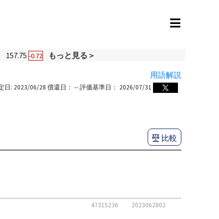
円
157.75
もっと見る＞
-0.72
用語解説
定日:
2023/06/28
償還日：
--
評価基準日：
2026/07/31
比較
47315236
2023062802