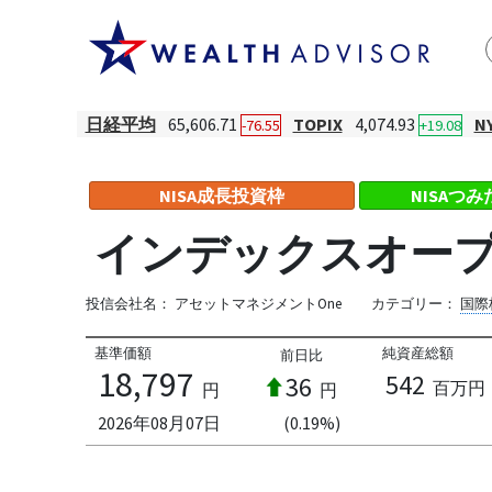
日経平均
65,606.71
TOPIX
4,074.93
N
-76.55
+19.08
NISA成長投資枠
NISAつ
インデックスオー
投信会社名：
アセットマネジメントOne
カテゴリー：
国際
基準価額
純資産総額
前日比
18,797
542
36
百万円
円
円
2026年08月07日
(0.19%)