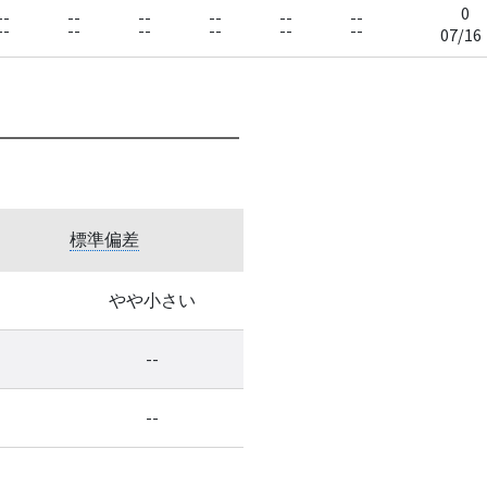
0
--
--
--
--
--
--
--
--
--
--
--
--
07/16
標準偏差
やや小さい
--
--