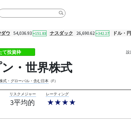
Yダウ
54,036.93
ナスダック
26,690.62
ドル・
+151.83
+342.27
みたて投資枠
設
プン・世界株式
株式・グローバル・含む日本
（F）
リスクメジャー
レーティング
3平均的
★★★★