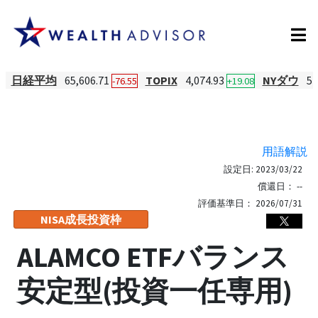
日経平均
65,606.71
TOPIX
4,074.93
NYダウ
54
-76.55
+19.08
用語解説
設定日:
2023/03/22
償還日：
--
評価基準日：
2026/07/31
NISA成長投資枠
ALAMCO ETFバランス
安定型(投資一任専用)