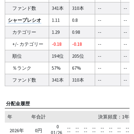
ファンド数
341本
310本
--
--
シャープレシオ
1.11
0.8
--
--
カテゴリー
1.29
0.98
--
--
+/- カテゴリー
-0.18
-0.18
--
--
順位
194位
205位
--
--
％ランク
57%
67%
--
--
ファンド数
341本
310本
--
--
分配金履歴
年
年合計
決算頻度：1年毎
0
--
--
--
--
--
--
--
--
2026年
0円
--
--
--
--
--
--
--
--
01/26