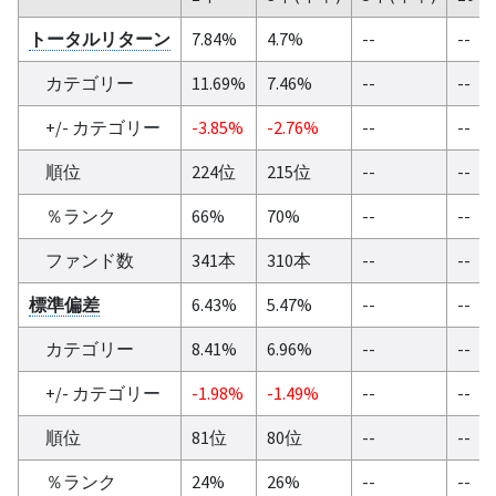
トータルリターン
7.84%
4.7%
--
--
カテゴリー
11.69%
7.46%
--
--
+/- カテゴリー
-3.85%
-2.76%
--
--
順位
224位
215位
--
--
％ランク
66%
70%
--
--
ファンド数
341本
310本
--
--
標準偏差
6.43%
5.47%
--
--
カテゴリー
8.41%
6.96%
--
--
+/- カテゴリー
-1.98%
-1.49%
--
--
順位
81位
80位
--
--
％ランク
24%
26%
--
--