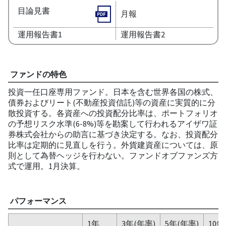
目論見書
月報
運用報告書1
運用報告書2
ファンドの特色
投資一任口座専用ファンド。日本を含む世界各国の株式、
債券およびリート(不動産投資信託)等の資産に実質的に分
散投資する。各資産への投資配分比率は、ポートフォリオ
の予想リスク水準(6-8%)等を勘案して行われるアイザワ証
券株式会社からの助言に基づき決定する。なお、投資配分
比率は定期的に見直しを行う。外貨建資産については、原
則として為替ヘッジを行わない。ファンドオブファンズ方
式で運用。1月決算。
パフォーマンス
1年
3年(年率)
5年(年率)
10年