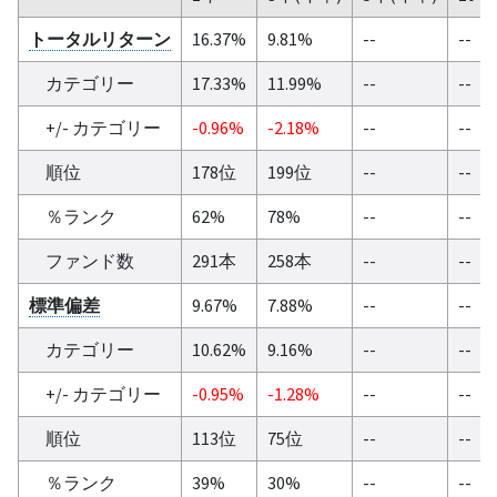
トータルリターン
16.37%
9.81%
--
--
カテゴリー
17.33%
11.99%
--
--
+/- カテゴリー
-0.96%
-2.18%
--
--
順位
178位
199位
--
--
％ランク
62%
78%
--
--
ファンド数
291本
258本
--
--
標準偏差
9.67%
7.88%
--
--
カテゴリー
10.62%
9.16%
--
--
+/- カテゴリー
-0.95%
-1.28%
--
--
順位
113位
75位
--
--
％ランク
39%
30%
--
--