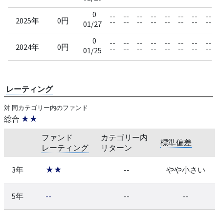
0
--
--
--
--
--
--
--
--
2025年
0円
--
--
--
--
--
--
--
--
01/27
0
--
--
--
--
--
--
--
--
2024年
0円
--
--
--
--
--
--
--
--
01/25
レーティング
対 同カテゴリー内のファンド
総合
★★
ファンド
カテゴリー内
標準偏差
レーティング
リターン
3年
★★
--
やや小さい
5年
--
--
--