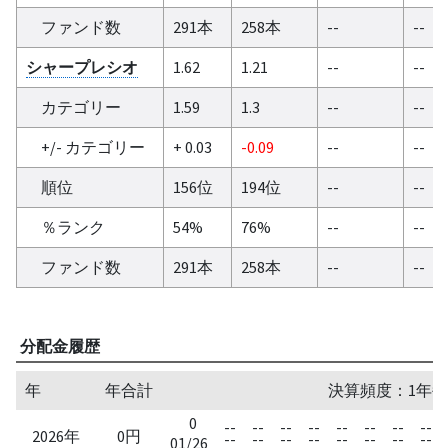
ファンド数
291本
258本
--
--
シャープレシオ
1.62
1.21
--
--
カテゴリー
1.59
1.3
--
--
+/- カテゴリー
+ 0.03
-0.09
--
--
順位
156位
194位
--
--
％ランク
54%
76%
--
--
ファンド数
291本
258本
--
--
分配金履歴
年
年合計
決算頻度：1年毎
0
--
--
--
--
--
--
--
--
2026年
0円
--
--
--
--
--
--
--
--
01/26