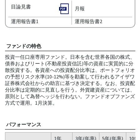
目論見書
月報
運用報告書1
運用報告書2
ファンドの特色
投資一任口座専用ファンド。日本を含む世界各国の株式、
債券およびリート(不動産投資信託)等の資産に実質的に分
散投資する。各資産への投資配分比率は、ポートフォリオ
の予想リスク水準(10-12%)等を勘案して行われるアイザワ
証券株式会社からの助言に基づき決定する。なお、投資配
分比率は定期的に見直しを行う。外貨建資産については、
原則として為替ヘッジを行わない。ファンドオブファンズ
方式で運用。1月決算。
パフォーマンス
1年
3年(年率)
5年(年率)
10年