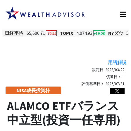
日経平均
65,606.71
TOPIX
4,074.93
NYダウ
54
-76.55
+19.08
用語解説
設定日:
2023/03/22
償還日：
--
評価基準日：
2026/07/31
NISA成長投資枠
ALAMCO ETFバランス
中立型(投資一任専用)