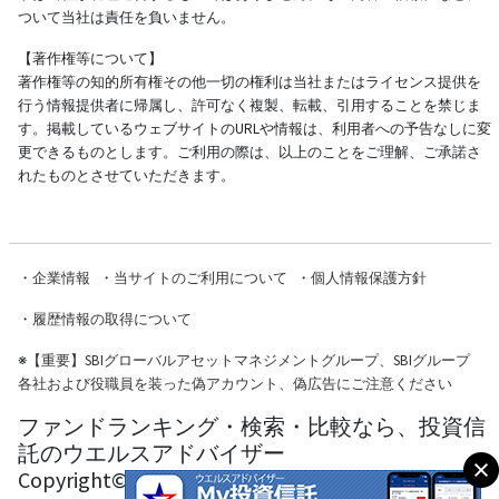
ついて当社は責任を負いません。
【著作権等について】
著作権等の知的所有権その他一切の権利は当社またはライセンス提供を
行う情報提供者に帰属し、許可なく複製、転載、引用することを禁じま
す。掲載しているウェブサイトのURLや情報は、利用者への予告なしに変
更できるものとします。ご利用の際は、以上のことをご理解、ご承諾さ
れたものとさせていただきます。
・
企業情報
・
当サイトのご利用について
・
個人情報保護方針
・
履歴情報の取得について
※
【重要】SBIグローバルアセットマネジメントグループ、SBIグループ
各社および役職員を装った偽アカウント、偽広告にご注意ください
ファンドランキング・検索・比較なら、投資信
託のウエルスアドバイザー
Copyright© Wealth Advisor Co., Ltd. All Rights