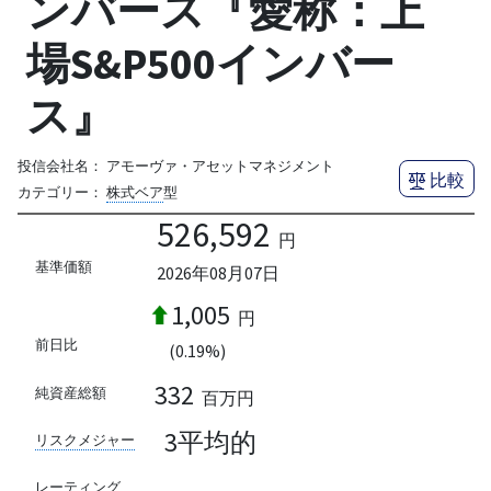
ンバース『愛称：上
場S&P500インバー
ス』
投信会社名：
アモーヴァ・アセットマネジメント
比較
カテゴリー：
株式ベア
型
526,592
円
基準価額
2026年08月07日
1,005
円
前日比
(0.19%)
332
純資産総額
百万円
3平均的
リスクメジャー
--
レーティング