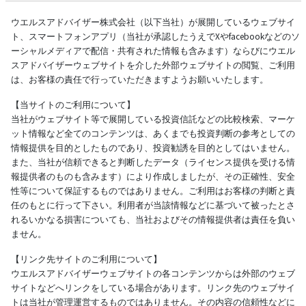
ウエルスアドバイザー株式会社（以下当社）が展開しているウェブサイ
ト、スマートフォンアプリ（当社が承認したうえでXやfacebookなどのソ
ーシャルメディアで配信・共有された情報も含みます）ならびにウエル
スアドバイザーウェブサイトを介した外部ウェブサイトの閲覧、ご利用
は、お客様の責任で行っていただきますようお願いいたします。
【当サイトのご利用について】
当社がウェブサイト等で展開している投資信託などの比較検索、マーケ
ット情報など全てのコンテンツは、あくまでも投資判断の参考としての
情報提供を目的としたものであり、投資勧誘を目的としてはいません。
また、当社が信頼できると判断したデータ（ライセンス提供を受ける情
報提供者のものも含みます）により作成しましたが、その正確性、安全
性等について保証するものではありません。ご利用はお客様の判断と責
任のもとに行って下さい。利用者が当該情報などに基づいて被ったとさ
れるいかなる損害についても、当社およびその情報提供者は責任を負い
ません。
【リンク先サイトのご利用について】
ウエルスアドバイザーウェブサイトの各コンテンツからは外部のウェブ
サイトなどへリンクをしている場合があります。リンク先のウェブサイ
トは当社が管理運営するものではありません。その内容の信頼性などに