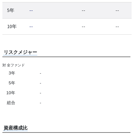
5年
--
--
--
10年
--
--
--
リスクメジャー
対 全ファンド
3年
-
5年
-
10年
-
総合
-
資産構成比