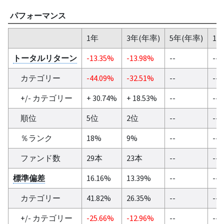
パフォーマンス
1年
3年(年率)
5年(年率)
10
トータルリターン
-13.35%
-13.98%
--
--
カテゴリー
-44.09%
-32.51%
--
--
+/- カテゴリー
+ 30.74%
+ 18.53%
--
--
順位
5位
2位
--
--
％ランク
18%
9%
--
--
ファンド数
29本
23本
--
--
標準偏差
16.16%
13.39%
--
--
カテゴリー
41.82%
26.35%
--
--
+/- カテゴリー
-25.66%
-12.96%
--
--