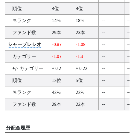
順位
4位
4位
--
--
％ランク
14%
18%
--
--
ファンド数
29本
23本
--
--
シャープレシオ
-0.87
-1.08
--
--
カテゴリー
-1.07
-1.3
--
--
+/- カテゴリー
+ 0.2
+ 0.22
--
--
順位
12位
5位
--
--
％ランク
42%
22%
--
--
ファンド数
29本
23本
--
--
分配金履歴