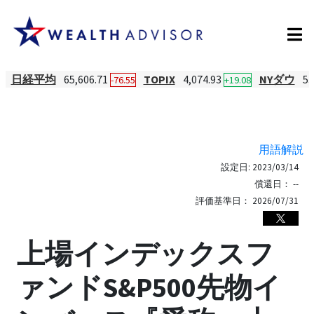
日経平均
65,606.71
TOPIX
4,074.93
NYダウ
53
-76.55
+19.08
用語解説
設定日:
2023/03/14
償還日：
--
評価基準日：
2026/07/31
上場インデックスフ
ァンドS&P500先物イ