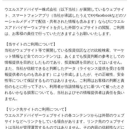
ウエルスアドバイザー株式会社（以下当社）が展開しているウェブサイ
ト、スマートフォンアプリ（当社が承認したうえでXやfacebookなどのソ
ーシャルメディアで配信・共有された情報も含みます）ならびにウエル
スアドバイザーウェブサイトを介した外部ウェブサイトの閲覧、ご利用
は、お客様の責任で行っていただきますようお願いいたします。
【当サイトのご利用について】
当社がウェブサイト等で展開している投資信託などの比較検索、マーケ
ット情報など全てのコンテンツは、あくまでも投資判断の参考としての
情報提供を目的としたものであり、投資勧誘を目的としてはいません。
また、当社が信頼できると判断したデータ（ライセンス提供を受ける情
報提供者のものも含みます）により作成しましたが、その正確性、安全
性等について保証するものではありません。ご利用はお客様の判断と責
任のもとに行って下さい。利用者が当該情報などに基づいて被ったとさ
れるいかなる損害についても、当社およびその情報提供者は責任を負い
ません。
【リンク先サイトのご利用について】
ウエルスアドバイザーウェブサイトの各コンテンツからは外部のウェブ
サイトなどへリンクをしている場合があります。リンク先のウェブサイ
トは当社が管理運営するものではありません。その内容の信頼性などに