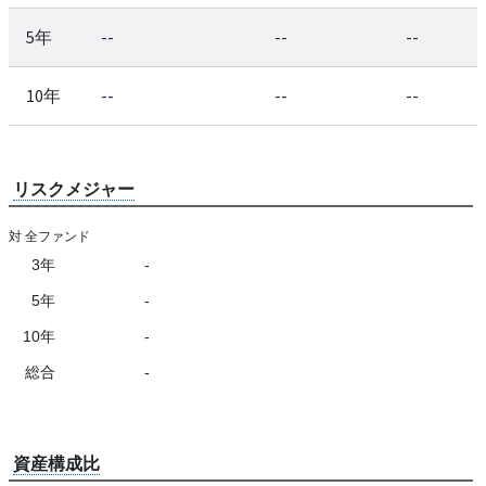
5年
--
--
--
10年
--
--
--
リスクメジャー
対 全ファンド
3年
-
5年
-
10年
-
総合
-
資産構成比