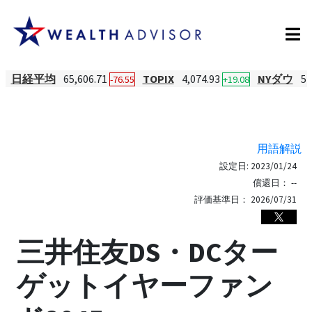
日経平均
65,606.71
TOPIX
4,074.93
NYダウ
54
-76.55
+19.08
用語解説
設定日:
2023/01/24
償還日：
--
評価基準日：
2026/07/31
三井住友DS・DCター
ゲットイヤーファン