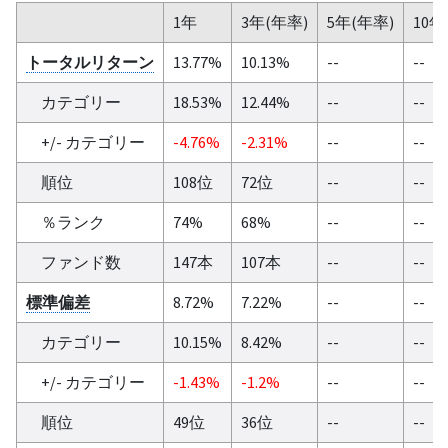
1年
3年(年率)
5年(年率)
10年
トータルリターン
13.77%
10.13%
--
--
カテゴリー
18.53%
12.44%
--
--
+/- カテゴリー
-4.76%
-2.31%
--
--
順位
108位
72位
--
--
％ランク
74%
68%
--
--
ファンド数
147本
107本
--
--
標準偏差
8.72%
7.22%
--
--
カテゴリー
10.15%
8.42%
--
--
+/- カテゴリー
-1.43%
-1.2%
--
--
順位
49位
36位
--
--