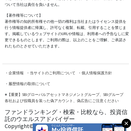
ついて当社は責任を負いません。
【著作権等について】
著作権等の知的所有権その他一切の権利は当社またはライセンス提供を
行う情報提供者に帰属し、許可なく複製、転載、引用することを禁じま
す。掲載しているウェブサイトのURLや情報は、利用者への予告なしに変
更できるものとします。ご利用の際は、以上のことをご理解、ご承諾さ
れたものとさせていただきます。
・
企業情報
・
当サイトのご利用について
・
個人情報保護方針
・
履歴情報の取得について
※
【重要】SBIグローバルアセットマネジメントグループ、SBIグループ
各社および役職員を装った偽アカウント、偽広告にご注意ください
ファンドランキング・検索・比較なら、投資信
託のウエルスアドバイザー
Copyright© Wealth Advisor Co., Ltd. All Rights