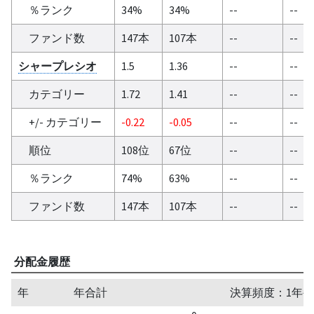
％ランク
34%
34%
--
--
ファンド数
147本
107本
--
--
シャープレシオ
1.5
1.36
--
--
カテゴリー
1.72
1.41
--
--
+/- カテゴリー
-0.22
-0.05
--
--
順位
108位
67位
--
--
％ランク
74%
63%
--
--
ファンド数
147本
107本
--
--
分配金履歴
年
年合計
決算頻度：1年毎