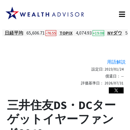
日経平均
65,606.71
TOPIX
4,074.93
NYダウ
54
-76.55
+19.08
用語解説
設定日:
2023/01/24
償還日：
--
評価基準日：
2026/07/31
三井住友DS・DCター
ゲットイヤーファン