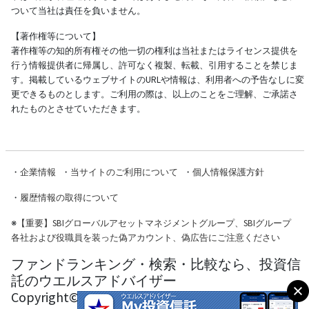
ついて当社は責任を負いません。
【著作権等について】
著作権等の知的所有権その他一切の権利は当社またはライセンス提供を
行う情報提供者に帰属し、許可なく複製、転載、引用することを禁じま
す。掲載しているウェブサイトのURLや情報は、利用者への予告なしに変
更できるものとします。ご利用の際は、以上のことをご理解、ご承諾さ
れたものとさせていただきます。
・
企業情報
・
当サイトのご利用について
・
個人情報保護方針
・
履歴情報の取得について
※
【重要】SBIグローバルアセットマネジメントグループ、SBIグループ
各社および役職員を装った偽アカウント、偽広告にご注意ください
ファンドランキング・検索・比較なら、投資信
託のウエルスアドバイザー
Copyright© Wealth Advisor Co., Ltd. All Rights