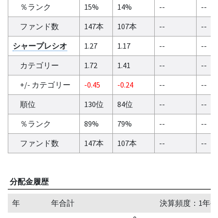
％ランク
15%
14%
--
--
ファンド数
147本
107本
--
--
シャープレシオ
1.27
1.17
--
--
カテゴリー
1.72
1.41
--
--
+/- カテゴリー
-0.45
-0.24
--
--
順位
130位
84位
--
--
％ランク
89%
79%
--
--
ファンド数
147本
107本
--
--
分配金履歴
年
年合計
決算頻度：1年毎