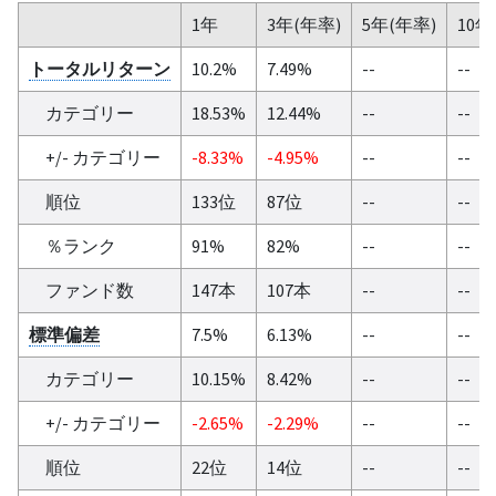
1年
3年(年率)
5年(年率)
10年
トータルリターン
10.2%
7.49%
--
--
カテゴリー
18.53%
12.44%
--
--
+/- カテゴリー
-8.33%
-4.95%
--
--
順位
133位
87位
--
--
％ランク
91%
82%
--
--
ファンド数
147本
107本
--
--
標準偏差
7.5%
6.13%
--
--
カテゴリー
10.15%
8.42%
--
--
+/- カテゴリー
-2.65%
-2.29%
--
--
順位
22位
14位
--
--