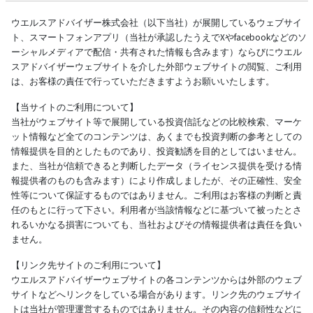
ウエルスアドバイザー株式会社（以下当社）が展開しているウェブサイ
ト、スマートフォンアプリ（当社が承認したうえでXやfacebookなどのソ
ーシャルメディアで配信・共有された情報も含みます）ならびにウエル
スアドバイザーウェブサイトを介した外部ウェブサイトの閲覧、ご利用
は、お客様の責任で行っていただきますようお願いいたします。
【当サイトのご利用について】
当社がウェブサイト等で展開している投資信託などの比較検索、マーケ
ット情報など全てのコンテンツは、あくまでも投資判断の参考としての
情報提供を目的としたものであり、投資勧誘を目的としてはいません。
また、当社が信頼できると判断したデータ（ライセンス提供を受ける情
報提供者のものも含みます）により作成しましたが、その正確性、安全
性等について保証するものではありません。ご利用はお客様の判断と責
任のもとに行って下さい。利用者が当該情報などに基づいて被ったとさ
れるいかなる損害についても、当社およびその情報提供者は責任を負い
ません。
【リンク先サイトのご利用について】
ウエルスアドバイザーウェブサイトの各コンテンツからは外部のウェブ
サイトなどへリンクをしている場合があります。リンク先のウェブサイ
トは当社が管理運営するものではありません。その内容の信頼性などに