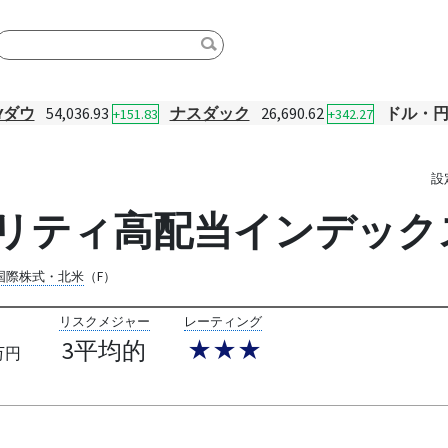
Yダウ
54,036.93
ナスダック
26,690.62
ドル・
+151.83
+342.27
設
00クオリティ高配当インデック
国際株式・北米
（F）
リスクメジャー
レーティング
3平均的
★★★
万円