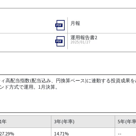
月報
運用報告書2
2025/01/27
リティ高配当指数(配当込み、円換算ベース)に連動する投資成
ンド方式で運用。1月決算。
1年
3年(年率)
5年(年率
27.29%
14.71%
--