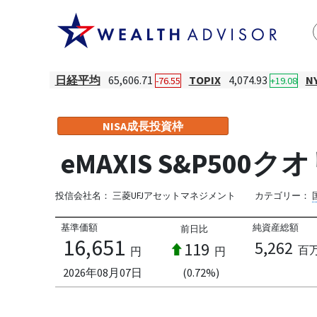
日経平均
65,606.71
TOPIX
4,074.93
N
-76.55
+19.08
NISA成長投資枠
eMAXIS S&P5
投信会社名：
三菱UFJアセットマネジメント
カテゴリー：
基準価額
純資産総額
前日比
16,651
5,262
119
百
円
円
2026年08月07日
(0.72%)