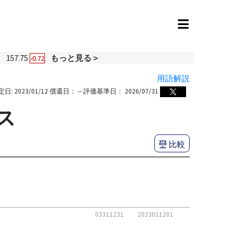
円
157.75
もっと見る＞
-0.72
用語解説
定日:
2023/01/12
償還日：
--
評価基準日：
2026/07/31
ス
比較
03311231
2023011201