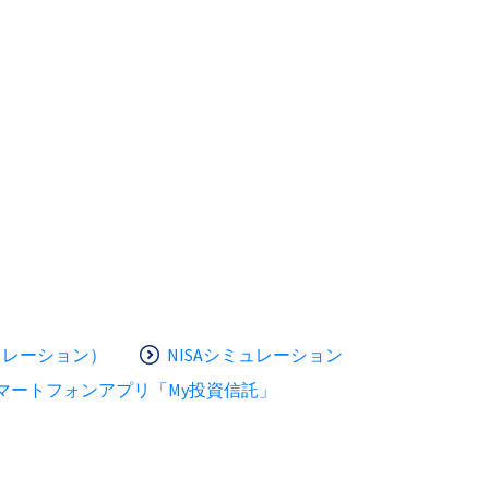
ュレーション）
NISAシミュレーション
マートフォンアプリ「My投資信託」