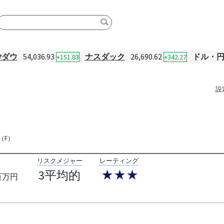
Yダウ
54,036.93
ナスダック
26,690.62
ドル・
+151.83
+342.27
設
（F）
リスクメジャー
レーティング
3平均的
★★★
百万円