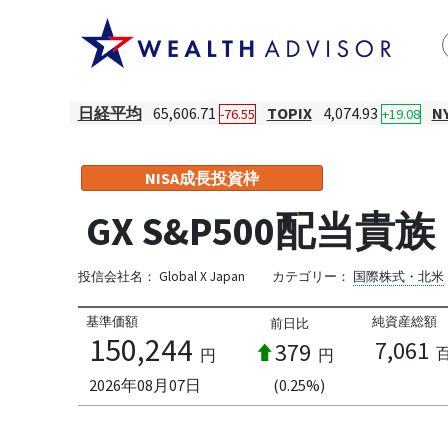
日経平均
65,606.71
TOPIX
4,074.93
N
-76.55
+19.08
NISA成長投資枠
GX S&P500配当貴族
投信会社名：
Global X Japan
カテゴリー：
国際株式・北米
基準価額
純資産総額
前日比
150,244
7,061
379
円
円
2026年08月07日
(0.25%)