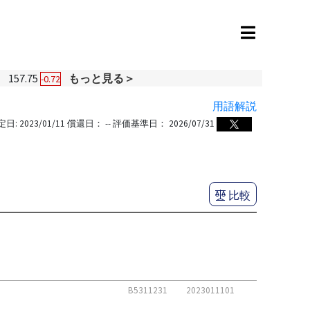
円
157.75
もっと見る＞
-0.72
用語解説
定日:
2023/01/11
償還日：
--
評価基準日：
2026/07/31
比較
B5311231
2023011101