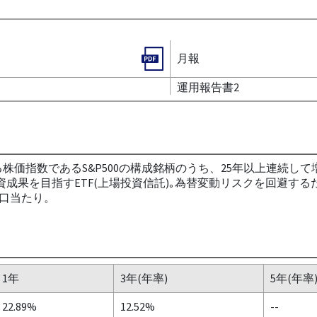
月報
運用報告書2
する株価指数であるS&P500の構成銘柄のうち、25年以上連続し
資成果を目指すETF(上場投資信託)｡為替変動リスクを回避す
0口当たり。
1年
3年(年率)
5年(年率
22.89%
12.52%
--