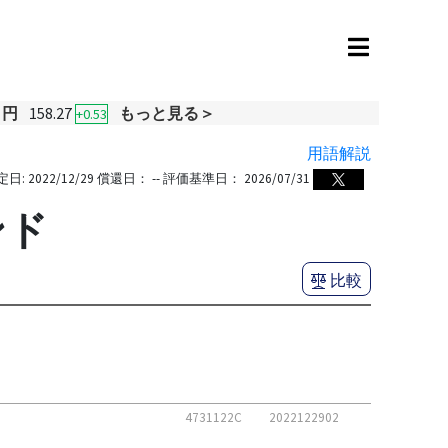
・円
158.27
もっと見る＞
+0.53
用語解説
定日:
2022/12/29
償還日：
--
評価基準日：
2026/07/31
ンド
比較
4731122C
2022122902