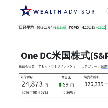
日経平均
66,925.67
TOPIX
4,102.15
+1318.96
+27.22
One DC米国株式(
投信会社名：
アセットマネジメントOne
カテゴリー：
国際
基準価額
純資産総額
前日比
24,873
126,335
89
円
円
2026年08月07日
(0.36%)