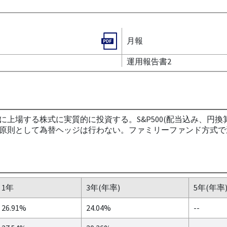
月報
運用報告書2
上場する株式に実質的に投資する。S&P500(配当込み、円
原則として為替ヘッジは行わない。ファミリーファンド方式で
1年
3年(年率)
5年(年率
26.91%
24.04%
--