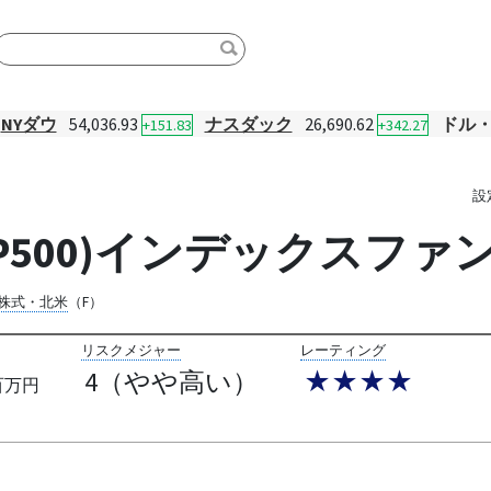
NYダウ
54,036.93
ナスダック
26,690.62
ドル
+151.83
+342.27
設
S&P500)インデックスファ
株式・北米
（F）
リスクメジャー
レーティング
4（やや高い）
★★★★
百万円