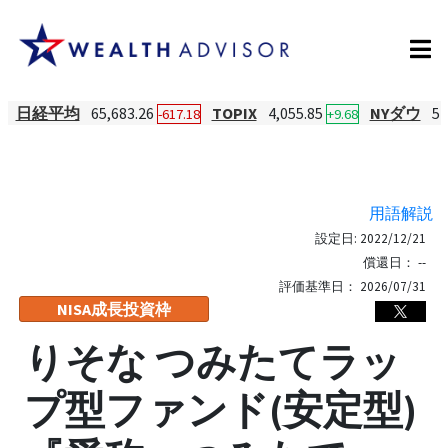
日経平均
65,683.26
TOPIX
4,055.85
NYダウ
54
-617.18
+9.68
用語解説
設定日:
2022/12/21
償還日：
--
評価基準日：
2026/07/31
NISA成長投資枠
りそな つみたてラッ
プ型ファンド(安定型)