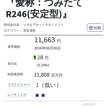
『愛称：つみたて
R246(安定型)』
投信会社名：
りそなアセットマネジメント
比較
カテゴリー：
安定成長
11,663
円
基準価額
2026年08月06日
28
円
前日比
(0.24%)
11,808
純資産総額
百万円
1（低い）
リスクメジャー
★★
レーティング
AJ31522C