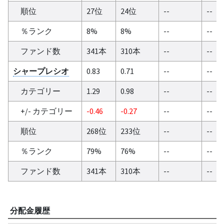
順位
27位
24位
--
--
％ランク
8%
8%
--
--
ファンド数
341本
310本
--
--
シャープレシオ
0.83
0.71
--
--
カテゴリー
1.29
0.98
--
--
+/- カテゴリー
-0.46
-0.27
--
--
順位
268位
233位
--
--
％ランク
79%
76%
--
--
ファンド数
341本
310本
--
--
分配金履歴