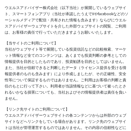
ウエルスアドバイザー株式会社（以下当社）が展開しているウェブサイ
ト、スマートフォンアプリ（当社が承認したうえでXやfacebookなどのソ
ーシャルメディアで配信・共有された情報も含みます）ならびにウエル
スアドバイザーウェブサイトを介した外部ウェブサイトの閲覧、ご利用
は、お客様の責任で行っていただきますようお願いいたします。
【当サイトのご利用について】
当社がウェブサイト等で展開している投資信託などの比較検索、マーケ
ット情報など全てのコンテンツは、あくまでも投資判断の参考としての
情報提供を目的としたものであり、投資勧誘を目的としてはいません。
また、当社が信頼できると判断したデータ（ライセンス提供を受ける情
報提供者のものも含みます）により作成しましたが、その正確性、安全
性等について保証するものではありません。ご利用はお客様の判断と責
任のもとに行って下さい。利用者が当該情報などに基づいて被ったとさ
れるいかなる損害についても、当社およびその情報提供者は責任を負い
ません。
【リンク先サイトのご利用について】
ウエルスアドバイザーウェブサイトの各コンテンツからは外部のウェブ
サイトなどへリンクをしている場合があります。リンク先のウェブサイ
トは当社が管理運営するものではありません。その内容の信頼性などに