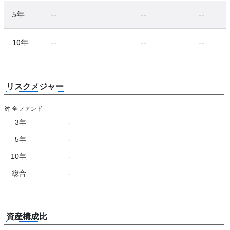
5年
--
--
--
10年
--
--
--
リスクメジャー
対 全ファンド
3年
-
5年
-
10年
-
総合
-
資産構成比