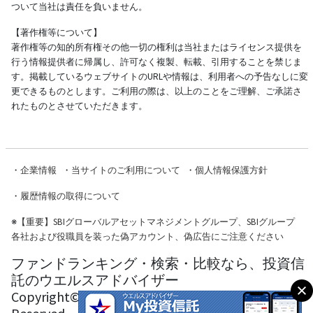
ついて当社は責任を負いません。
【著作権等について】
著作権等の知的所有権その他一切の権利は当社またはライセンス提供を
行う情報提供者に帰属し、許可なく複製、転載、引用することを禁じま
す。掲載しているウェブサイトのURLや情報は、利用者への予告なしに変
更できるものとします。ご利用の際は、以上のことをご理解、ご承諾さ
れたものとさせていただきます。
・
企業情報
・
当サイトのご利用について
・
個人情報保護方針
・
履歴情報の取得について
※
【重要】SBIグローバルアセットマネジメントグループ、SBIグループ
各社および役職員を装った偽アカウント、偽広告にご注意ください
ファンドランキング・検索・比較なら、投資信
託のウエルスアドバイザー
Copyright© Wealth Advisor Co., Ltd. All Rights