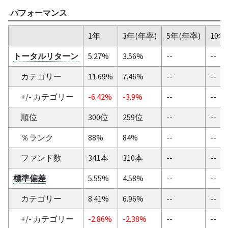
パフォーマンス
1年
3年(年率)
5年(年率)
10年
トータルリターン
5.27%
3.56%
--
--
カテゴリー
11.69%
7.46%
--
--
+/- カテゴリー
-6.42%
-3.9%
--
--
順位
300位
259位
--
--
％ランク
88%
84%
--
--
ファンド数
341本
310本
--
--
標準偏差
5.55%
4.58%
--
--
カテゴリー
8.41%
6.96%
--
--
+/- カテゴリー
-2.86%
-2.38%
--
--