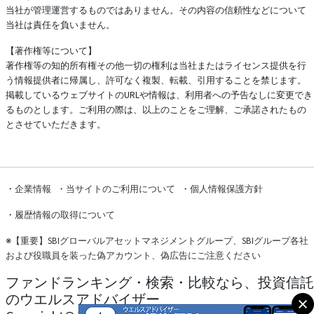
当社が管理運営するものではありません。その内容の信頼性などについて
当社は責任を負いません。
【著作権等について】
著作権等の知的所有権その他一切の権利は当社またはライセンス提供を行
う情報提供者に帰属し、許可なく複製、転載、引用することを禁じます。
掲載しているウェブサイトのURLや情報は、利用者への予告なしに変更でき
るものとします。ご利用の際は、以上のことをご理解、ご承諾されたもの
とさせていただきます。
・
企業情報
・
当サイトのご利用について
・
個人情報保護方針
・
履歴情報の取得について
※
【重要】SBIグローバルアセットマネジメントグループ、SBIグループ各社
および役職員を装った偽アカウント、偽広告にご注意ください
ファンドランキング・検索・比較なら、投資信託
のウエルスアドバイザー