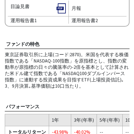
目論見書
月報
運用報告書1
運用報告書2
ファンドの特色
東京証券取引所に上場(コード:2870)。米国を代表する株価
指数である「NASDAQ-100指数」を原指標とし、指数の変
動率が原指標の日々の騰落率の-2倍を基本として計算され
た米ドル建て指数である「NASDAQ100ダブルインバース
指数」に連動する投資成果を目指すETF(上場投資信託)｡
3、9月決算｡基準価額は10口当たり。
パフォーマンス
1年
3年(年率)
5年(年率)
10
トータルリターン
-43.98%
-40.02%
--
--