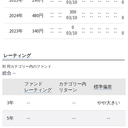
--
--
--
--
--
--
--
03/10
09
300
1
--
--
--
--
--
--
--
2024年
480円
--
--
--
--
--
--
--
03/10
09
0
3
--
--
--
--
--
--
--
2023年
340円
--
--
--
--
--
--
--
03/10
09
レーティング
対 同カテゴリー内のファンド
総合
--
ファンド
カテゴリー内
標準偏差
レーティング
リターン
3年
--
--
やや大きい
5年
--
--
--