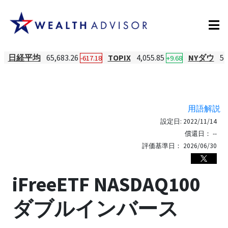
日経平均
65,683.26
TOPIX
4,055.85
NYダウ
54
-617.18
+9.68
用語解説
設定日:
2022/11/14
償還日：
--
評価基準日：
2026/06/30
iFreeETF NASDAQ100
ダブルインバース