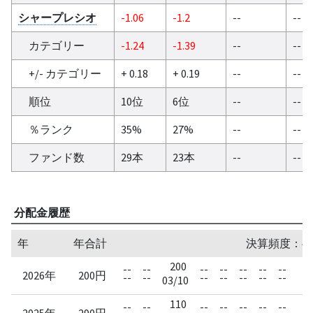
シャープレシオ
-1.06
-1.2
--
--
カテゴリー
-1.24
-1.39
--
--
+/- カテゴリー
+ 0.18
+ 0.19
--
--
順位
10位
6位
--
--
％ランク
35%
27%
--
--
ファンド数
29本
23本
--
--
分配金履歴
年
年合計
決算頻度：半
200
--
--
--
--
--
--
--
-
2026年
200円
--
--
--
--
--
--
--
-
03/10
110
1
--
--
--
--
--
--
--
2025年
290円